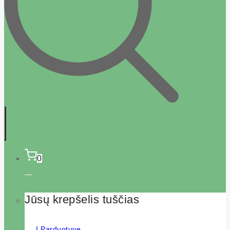
0
Jūsų krepšelis tuščias
Į Parduotuvę