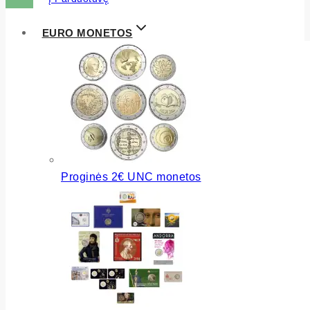
EURO MONETOS
Proginės 2€ UNC monetos