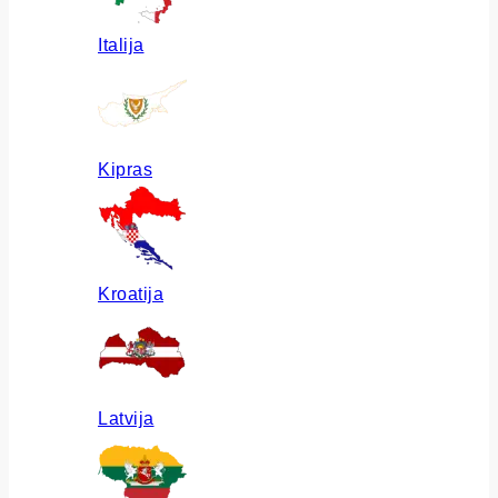
Italija
Kipras
Kroatija
Latvija