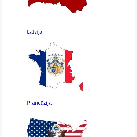
Latvija
Prancūzija