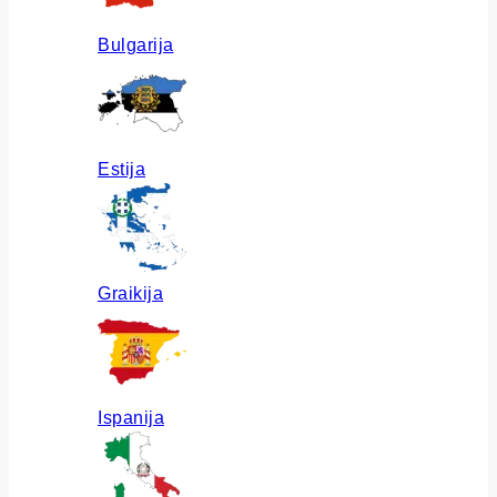
Bulgarija
Estija
Graikija
Ispanija