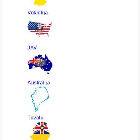
Vokietija
JAV
Australija
Tuvalu