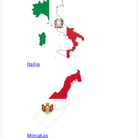
Italija
Monakas