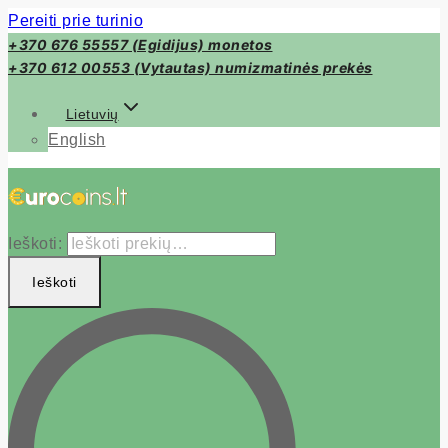
Pereiti prie turinio
+370 676 55557 (Egidijus) monetos
+370 612 00553 (Vytautas) numizmatinės prekės
Lietuvių
English
Ieškoti:
Ieškoti