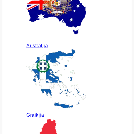
Australija
Graikija