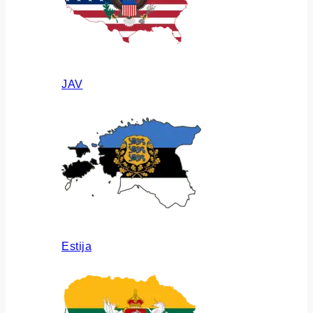
JAV
Estija