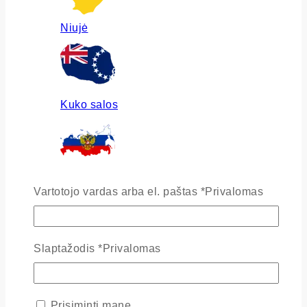
Niujė
Kuko salos
Rusija
Vartotojo vardas arba el. paštas
*
Privalomas
Slaptažodis
*
Privalomas
Ukraina
Prisiminti mane