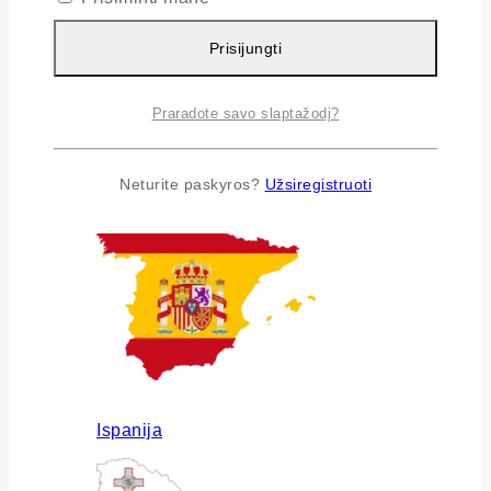
Prisijungti
Praradote savo slaptažodį?
Airija
Neturite paskyros?
Užsiregistruoti
Ispanija