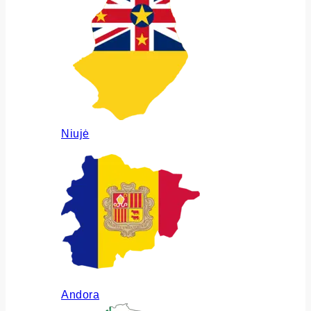
Niujė
Andora