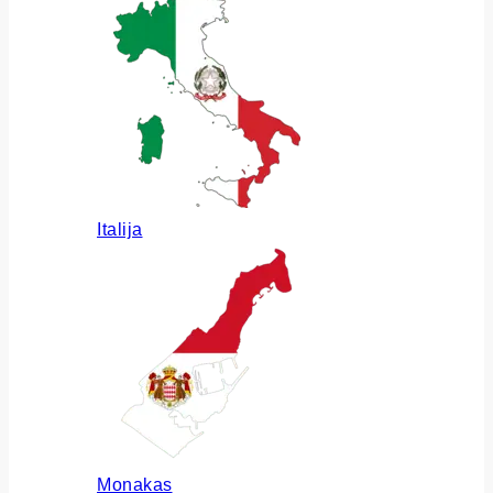
Italija
Monakas