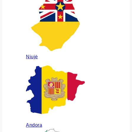
Niujė
Andora