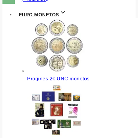
EURO MONETOS
Proginės 2€ UNC monetos