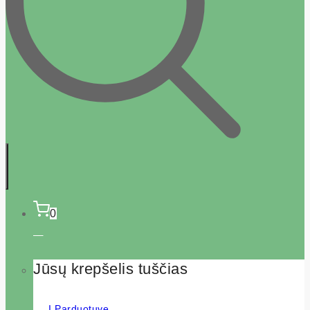
0
Jūsų krepšelis tuščias
Į Parduotuvę