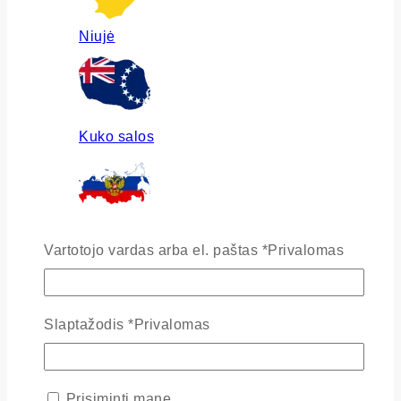
Niujė
Kuko salos
Rusija
Vartotojo vardas arba el. paštas
*
Privalomas
Slaptažodis
*
Privalomas
Ukraina
Prisiminti mane