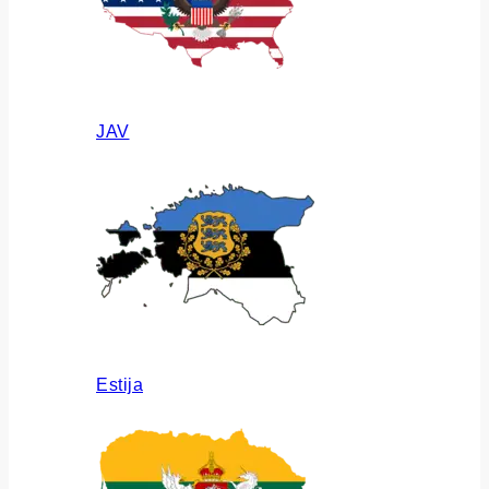
JAV
Estija