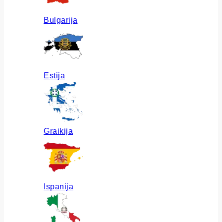
Bulgarija
Estija
Graikija
Ispanija