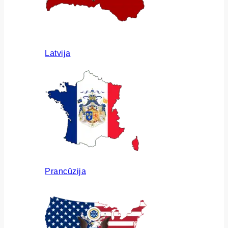
Latvija
Prancūzija