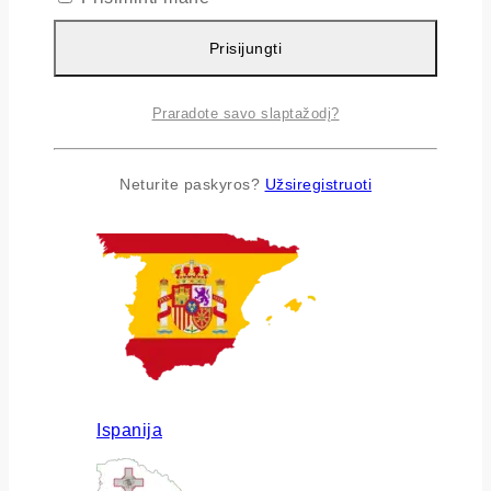
Prisijungti
Praradote savo slaptažodį?
Airija
Neturite paskyros?
Užsiregistruoti
Ispanija