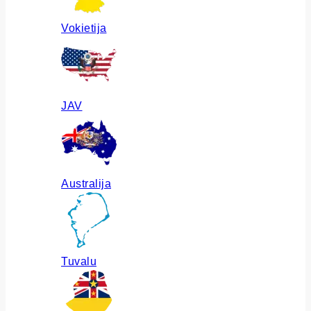
Vokietija
JAV
Australija
Tuvalu