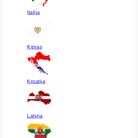
Italija
Kipras
Kroatija
Latvija