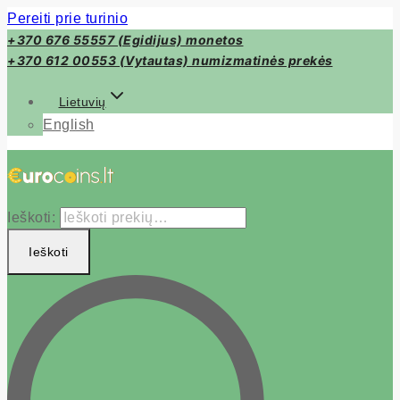
Pereiti prie turinio
+370 676 55557 (Egidijus) monetos
+370 612 00553 (Vytautas) numizmatinės prekės
Lietuvių
English
Ieškoti:
Ieškoti