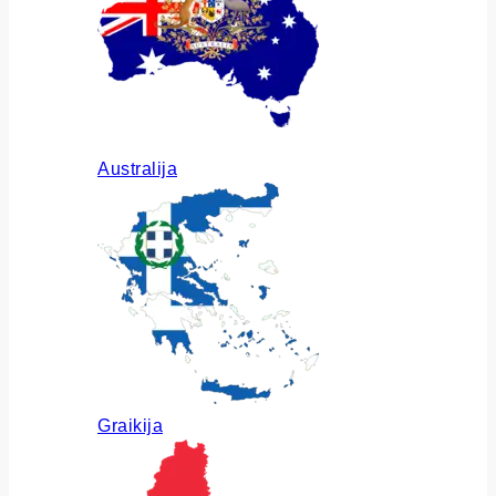
Australija
Graikija