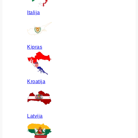
Italija
Kipras
Kroatija
Latvija