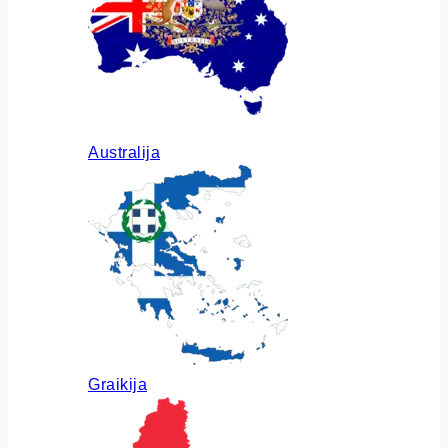
Australija
Graikija