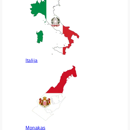
Italija
Monakas