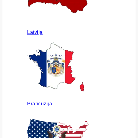
Latvija
Prancūzija