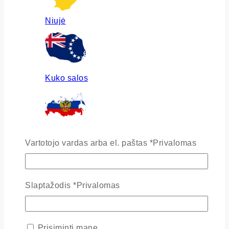
Niujė
Kuko salos
Rusija
Vartotojo vardas arba el. paštas
*
Privalomas
Slaptažodis
*
Privalomas
Ukraina
Prisiminti mane