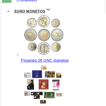
EURO MONETOS
Proginės 2€ UNC monetos