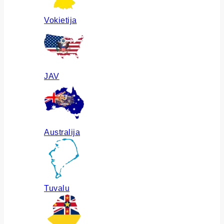
Vokietija
JAV
Australija
Tuvalu