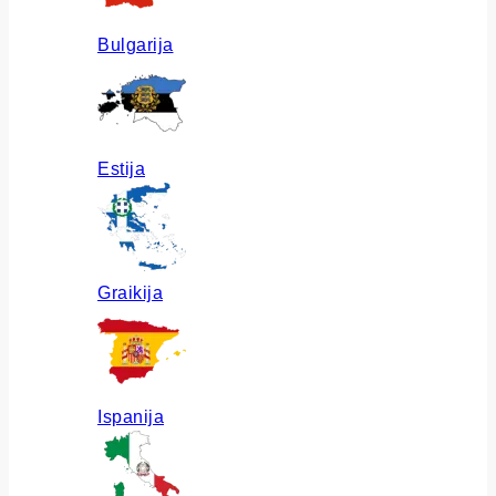
Bulgarija
Estija
Graikija
Ispanija