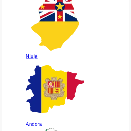
Niujė
Andora