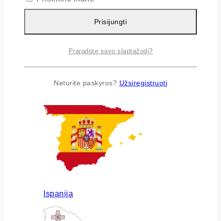
Prisijungti
Praradote savo slaptažodį?
Airija
Neturite paskyros?
Užsiregistruoti
Ispanija