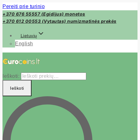
Pereiti prie turinio
+370 676 55557 (Egidijus) monetos
+370 612 00553 (Vytautas) numizmatinės prekės
Lietuvių
English
Ieškoti:
Ieškoti