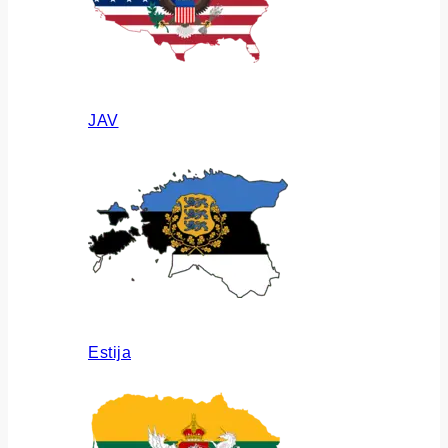
JAV
Estija