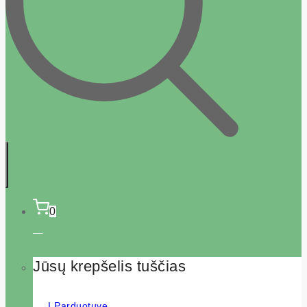
0
Jūsų krepšelis tuščias
Į Parduotuvę