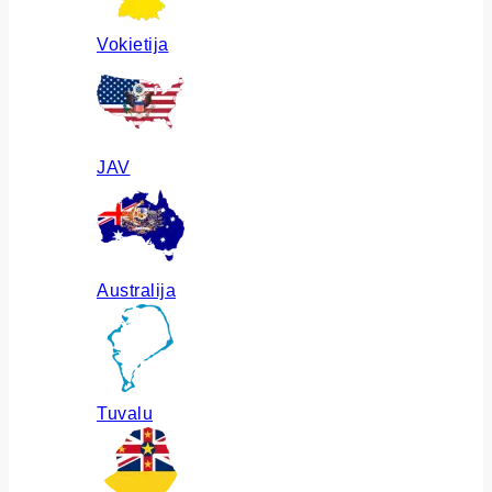
Vokietija
JAV
Australija
Tuvalu