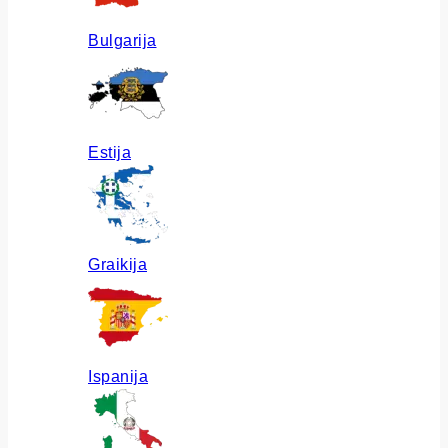
Bulgarija
Estija
Graikija
Ispanija