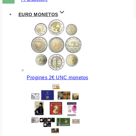
EURO MONETOS
Proginės 2€ UNC monetos