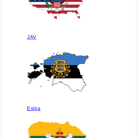
JAV
Estija