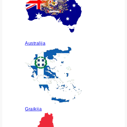
Australija
Graikija