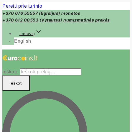
Pereiti prie turinio
+370 676 55557 (Egidijus) monetos
+370 612 00553 (Vytautas) numizmatinės prekės
Lietuvių
English
Ieškoti:
Ieškoti