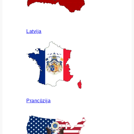
Latvija
Prancūzija