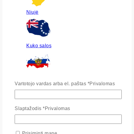
Niujė
Kuko salos
Rusija
Vartotojo vardas arba el. paštas
*
Privalomas
Slaptažodis
*
Privalomas
Ukraina
Prisiminti mane