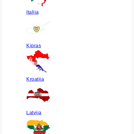
Italija
Kipras
Kroatija
Latvija