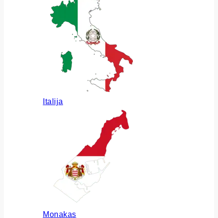
Italija
Monakas