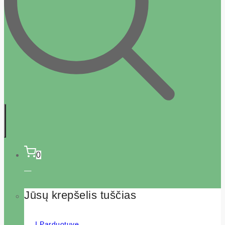
0
Jūsų krepšelis tuščias
Į Parduotuvę