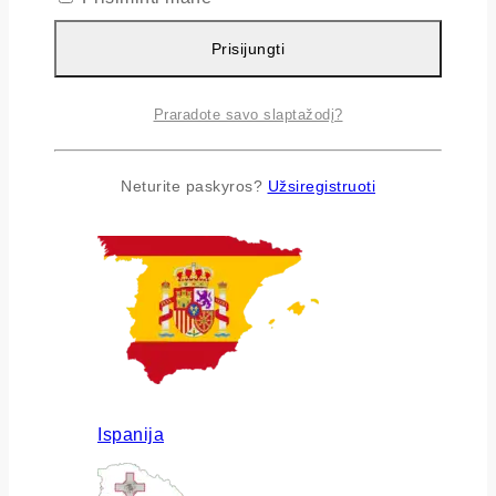
Prisijungti
Praradote savo slaptažodį?
Airija
Neturite paskyros?
Užsiregistruoti
Ispanija