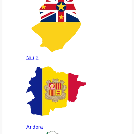
Niujė
Andora