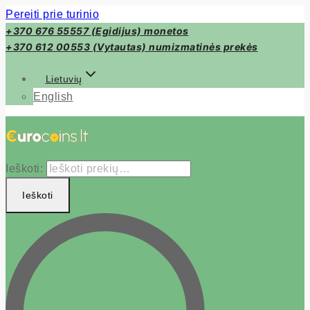
Pereiti prie turinio
+370 676 55557 (Egidijus) monetos
+370 612 00553 (Vytautas) numizmatinės prekės
Lietuvių
English
Ieškoti:
Ieškoti