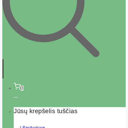
0
Jūsų krepšelis tuščias
Į Parduotuvę