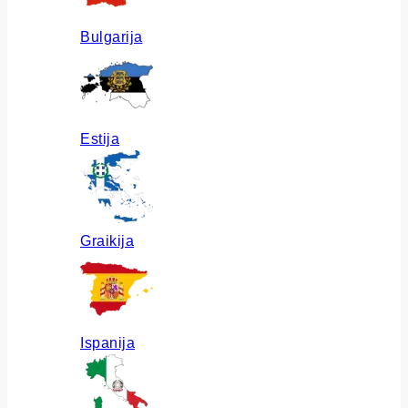
Bulgarija
Estija
Graikija
Ispanija