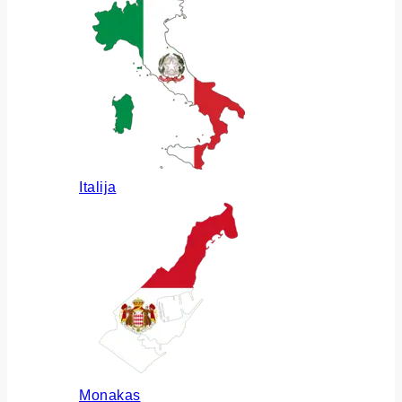
Italija
Monakas