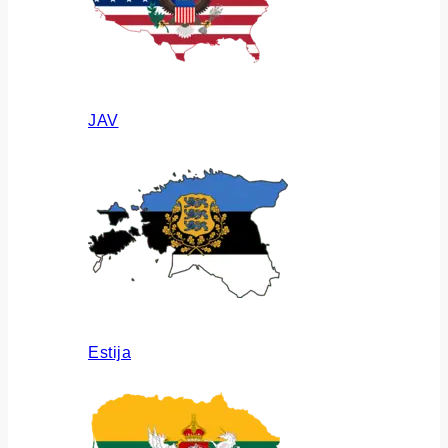
JAV
Estija