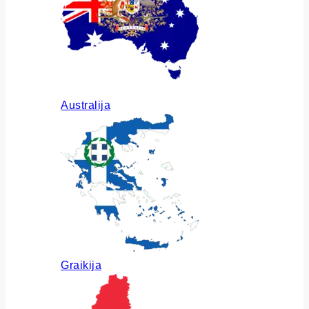
Australija
Graikija