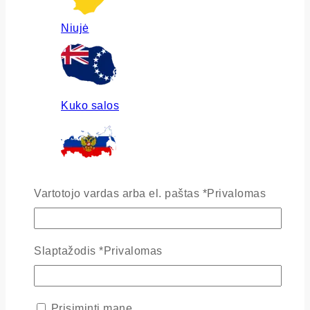
Niujė
Kuko salos
Rusija
Vartotojo vardas arba el. paštas
*
Privalomas
Slaptažodis
*
Privalomas
Ukraina
Prisiminti mane