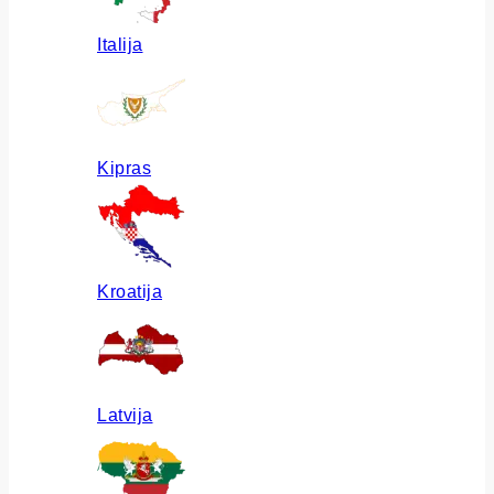
Italija
Kipras
Kroatija
Latvija