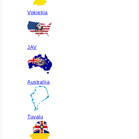
Vokietija
JAV
Australija
Tuvalu