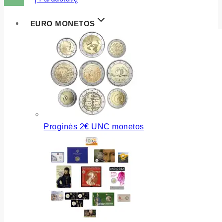
EURO MONETOS
Proginės 2€ UNC monetos