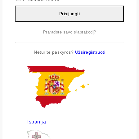
Prisijungti
Praradote savo slaptažodį?
Airija
Neturite paskyros?
Užsiregistruoti
Ispanija