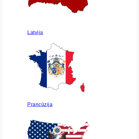
Latvija
Prancūzija