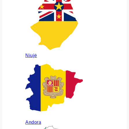
Niujė
Andora