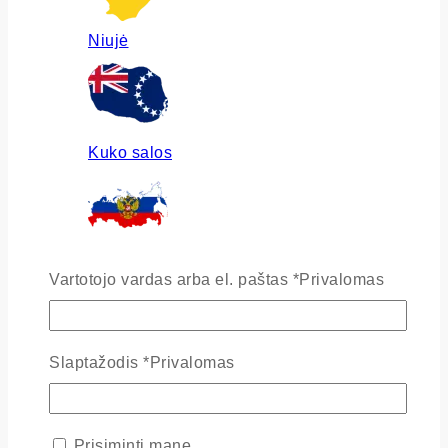
Niujė
Kuko salos
Rusija
Vartotojo vardas arba el. paštas
*
Privalomas
Slaptažodis
*
Privalomas
Ukraina
Prisiminti mane