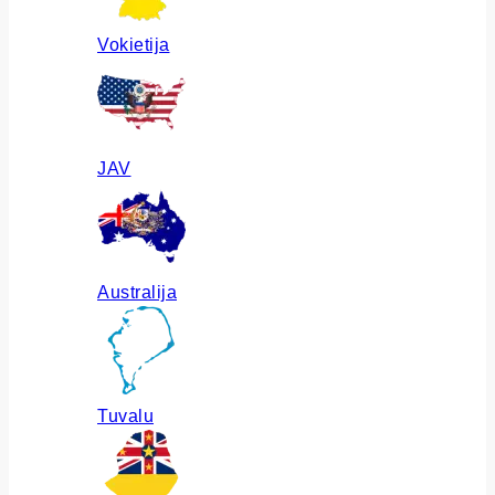
Vokietija
JAV
Australija
Tuvalu