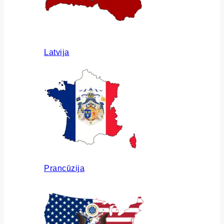
Latvija
Prancūzija