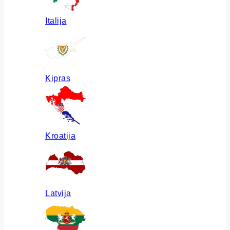
Italija
Kipras
Kroatija
Latvija