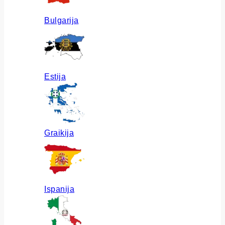
Bulgarija
Estija
Graikija
Ispanija