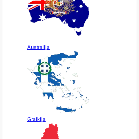
Australija
Graikija