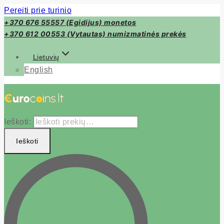
Pereiti prie turinio
+370 676 55557 (Egidijus) monetos
+370 612 00553 (Vytautas) numizmatinės prekės
Lietuvių
English
Ieškoti:
Ieškoti