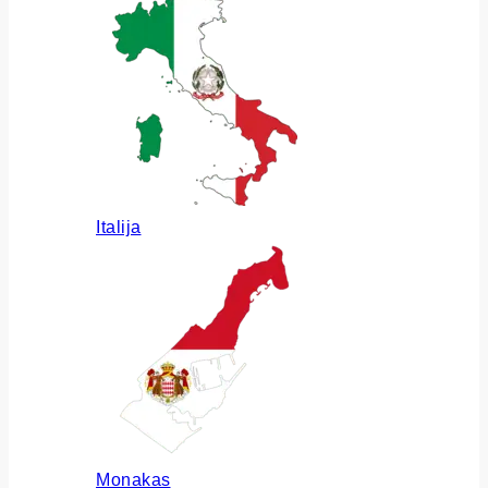
Italija
Monakas