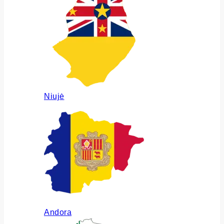
Niujė
Andora