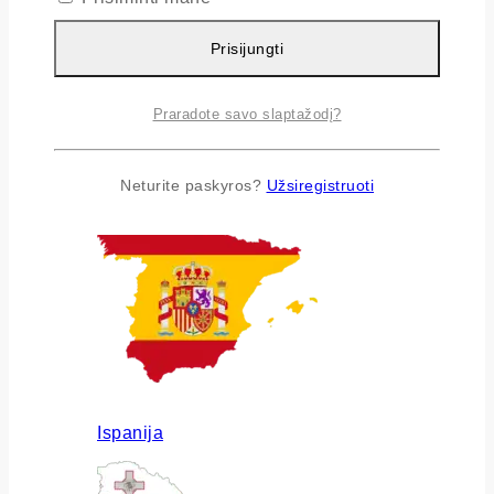
Prisijungti
Praradote savo slaptažodį?
Airija
Neturite paskyros?
Užsiregistruoti
Ispanija