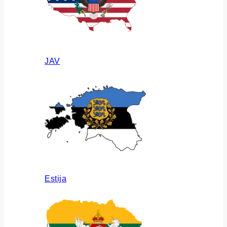
JAV
Estija