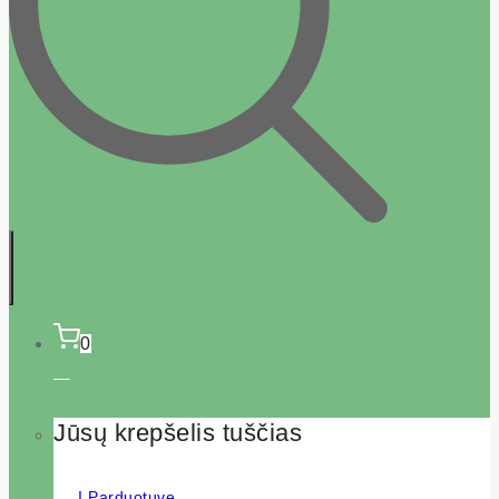
0
Jūsų krepšelis tuščias
Į Parduotuvę