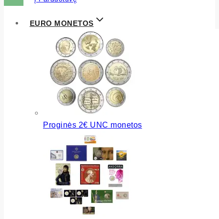
EURO MONETOS
Proginės 2€ UNC monetos