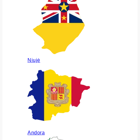
Niujė
Andora