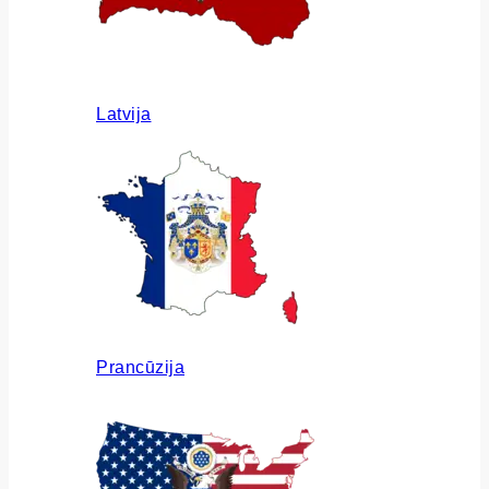
Latvija
Prancūzija