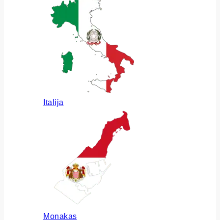
Italija
Monakas