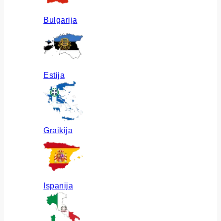
Bulgarija
Estija
Graikija
Ispanija