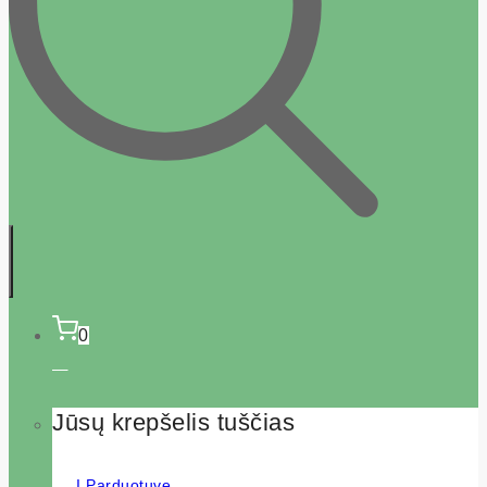
0
Jūsų krepšelis tuščias
Į Parduotuvę