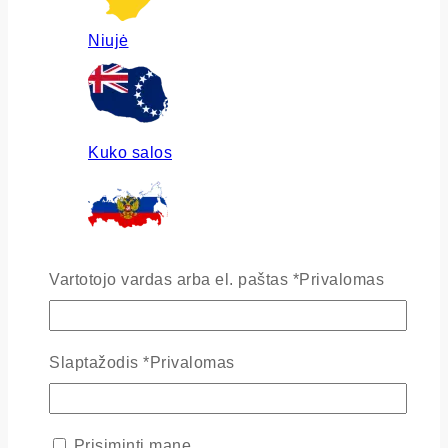
Niujė
Kuko salos
Rusija
Vartotojo vardas arba el. paštas
*
Privalomas
Slaptažodis
*
Privalomas
Ukraina
Prisiminti mane