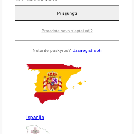
Prisijungti
Praradote savo slaptažodį?
Airija
Neturite paskyros?
Užsiregistruoti
Ispanija