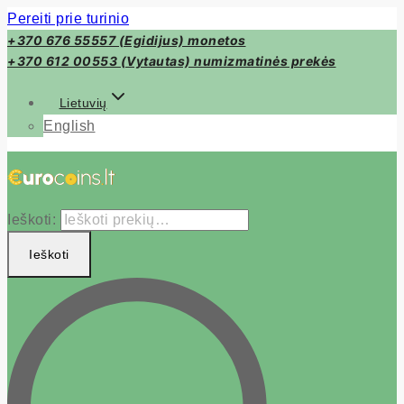
Pereiti prie turinio
+370 676 55557 (Egidijus) monetos
+370 612 00553 (Vytautas) numizmatinės prekės
Lietuvių
English
Ieškoti:
Ieškoti