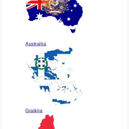
Australija
Graikija