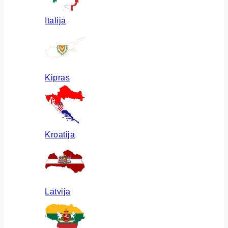
Italija
Kipras
Kroatija
Latvija