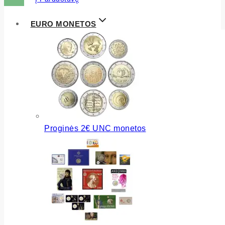
EURO MONETOS
Proginės 2€ UNC monetos