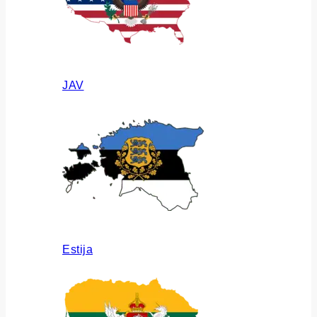
JAV
Estija