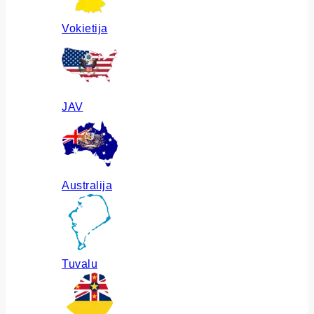
Vokietija
JAV
Australija
Tuvalu