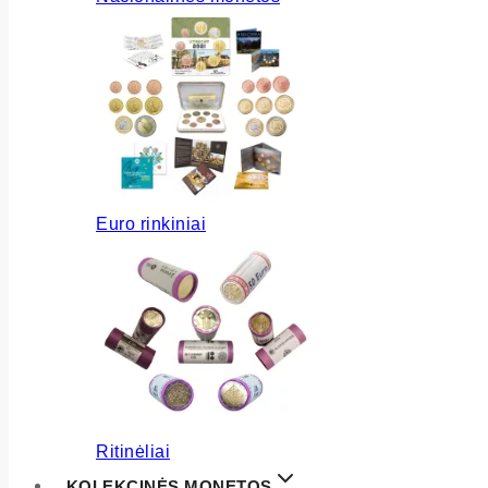
Euro rinkiniai
Ritinėliai
KOLEKCINĖS MONETOS