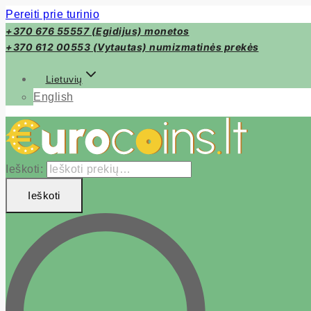
Pereiti prie turinio
+370 676 55557 (Egidijus) monetos
+370 612 00553 (Vytautas) numizmatinės prekės
Lietuvių
English
Ieškoti:
Ieškoti