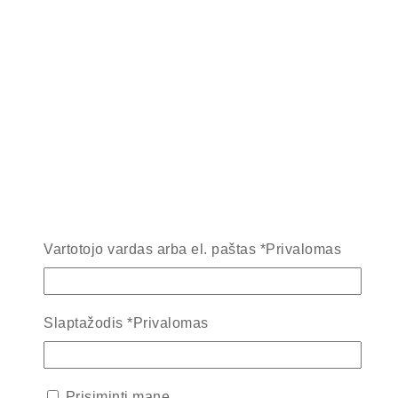
Vartotojo vardas arba el. paštas
*
Privalomas
Slaptažodis
*
Privalomas
Prisiminti mane