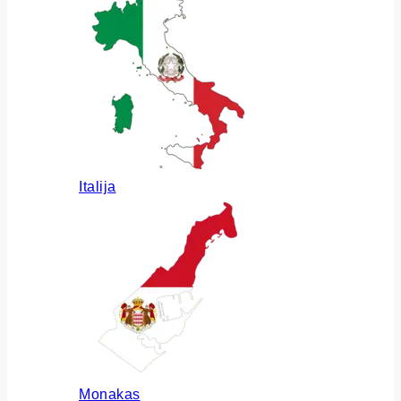
Italija
Monakas