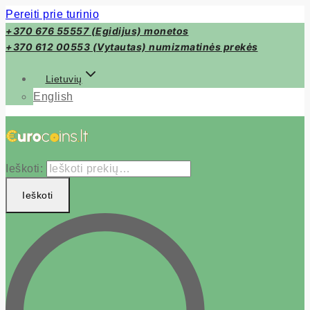
Pereiti prie turinio
+370 676 55557 (Egidijus) monetos
+370 612 00553 (Vytautas) numizmatinės prekės
Lietuvių
English
Ieškoti:
Ieškoti