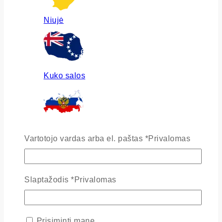
Niujė
Kuko salos
Rusija
Vartotojo vardas arba el. paštas
*
Privalomas
Slaptažodis
*
Privalomas
Ukraina
Prisiminti mane