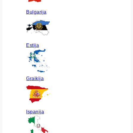
Bulgarija
Estija
Graikija
Ispanija