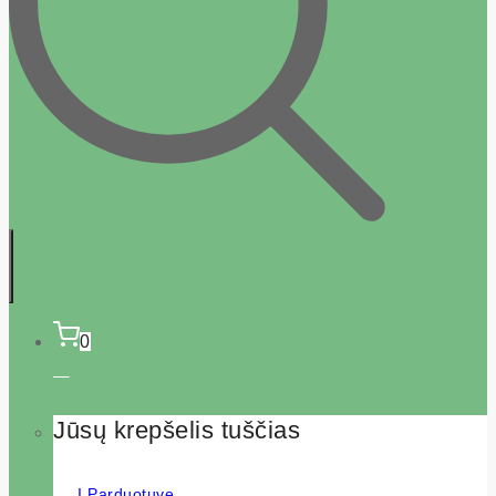
0
Jūsų krepšelis tuščias
Į Parduotuvę