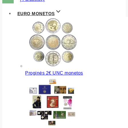
EURO MONETOS
Proginės 2€ UNC monetos