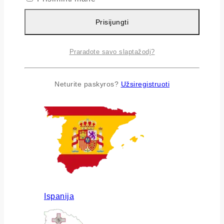
Prisijungti
Praradote savo slaptažodį?
Airija
Neturite paskyros?
Užsiregistruoti
Ispanija