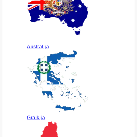
Australija
Graikija