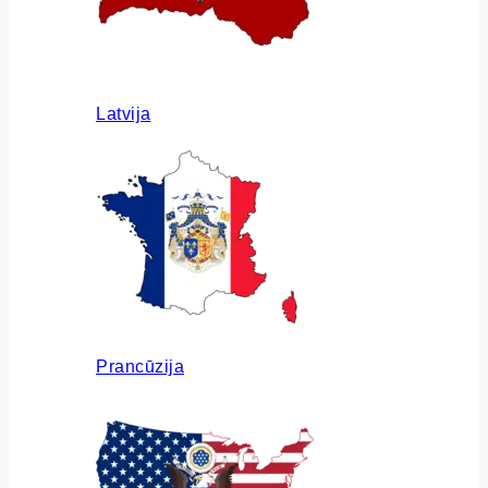
Latvija
Prancūzija