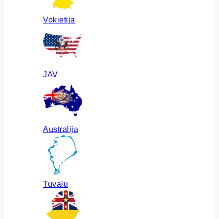
Vokietija
JAV
Australija
Tuvalu