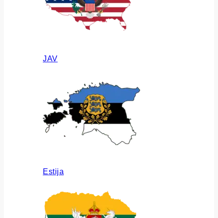
JAV
Estija