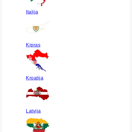
Italija
Kipras
Kroatija
Latvija