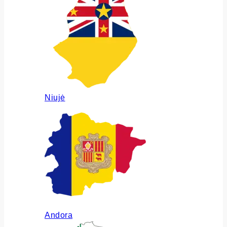
Niujė
Andora