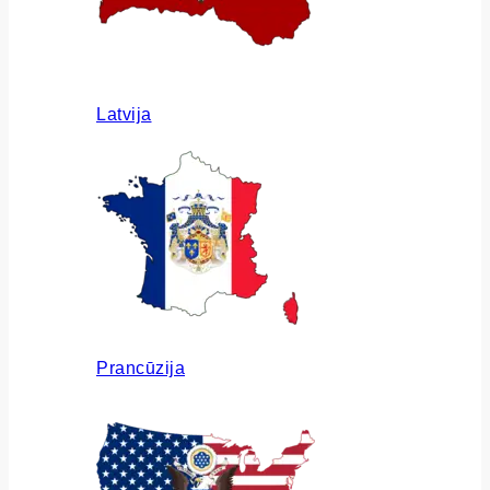
Latvija
Prancūzija