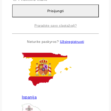
Prisijungti
Praradote savo slaptažodį?
Airija
Neturite paskyros?
Užsiregistruoti
Ispanija