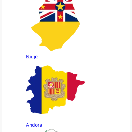
Niujė
Andora