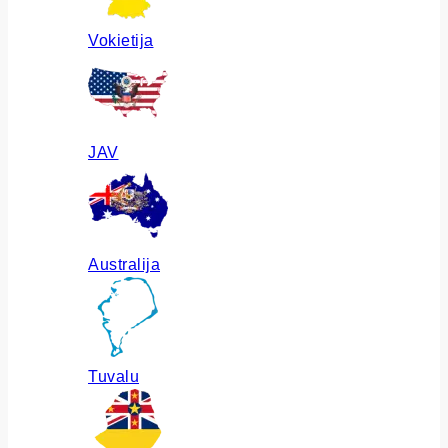
Vokietija
JAV
Australija
Tuvalu