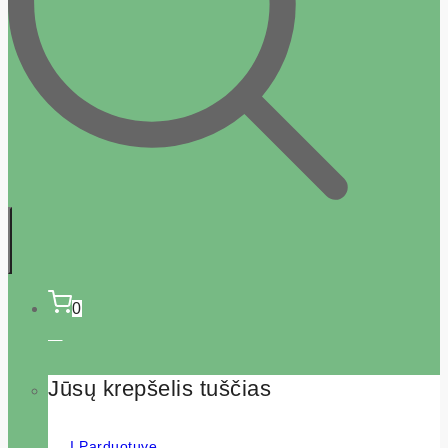
0
Jūsų krepšelis tuščias
Į Parduotuvę