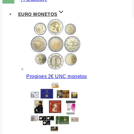
EURO MONETOS
Proginės 2€ UNC monetos