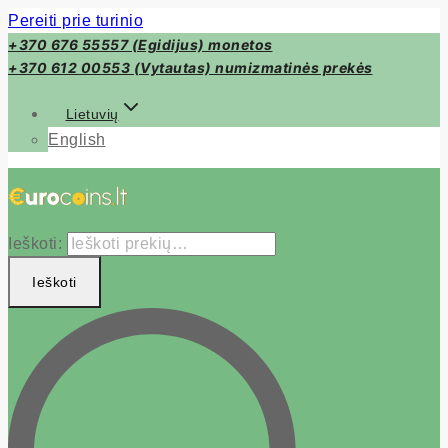
Pereiti prie turinio
+370 676 55557 (Egidijus) monetos
+370 612 00553 (Vytautas) numizmatinės prekės
Lietuvių
English
Ieškoti:
Ieškoti