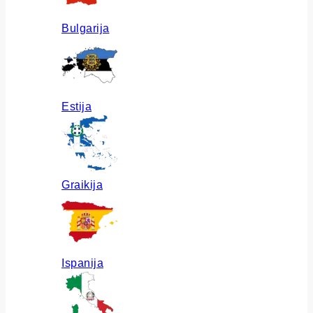
Bulgarija
Estija
Graikija
Ispanija