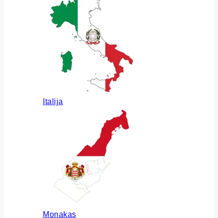
Italija
Monakas