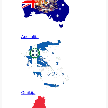
Australija
Graikija