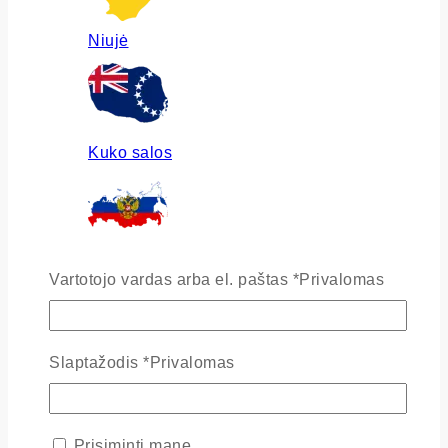
Niujė
Kuko salos
Rusija
Vartotojo vardas arba el. paštas
*
Privalomas
Slaptažodis
*
Privalomas
Ukraina
Prisiminti mane