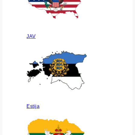
JAV
Estija