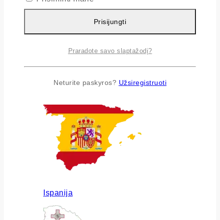
Prisijungti
Praradote savo slaptažodį?
Airija
Neturite paskyros?
Užsiregistruoti
Ispanija