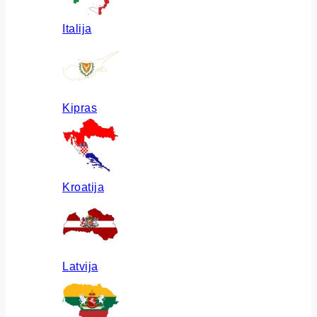
Italija
Kipras
Kroatija
Latvija