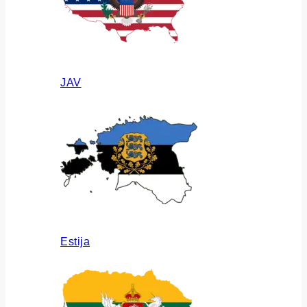
JAV
Estija