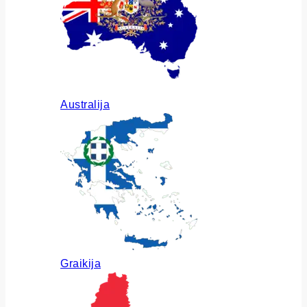
Australija
Graikija