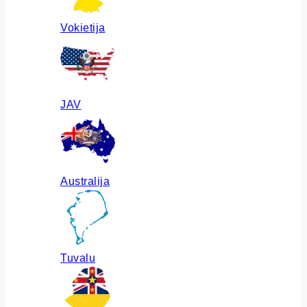
Vokietija
JAV
Australija
Tuvalu