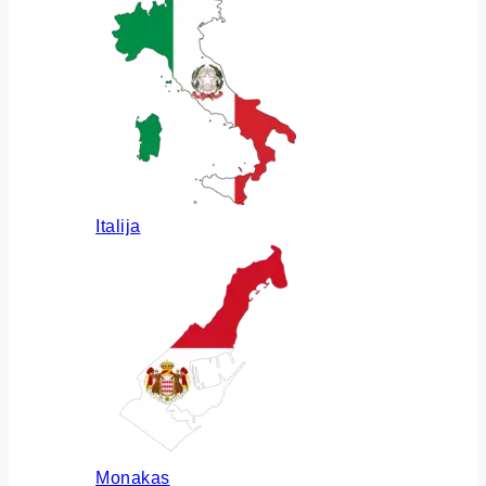
Italija
Monakas