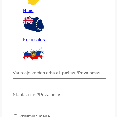
Niujė
Kuko salos
Rusija
Vartotojo vardas arba el. paštas
*
Privalomas
Slaptažodis
*
Privalomas
Ukraina
Prisiminti mane