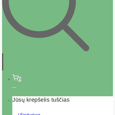
0
Jūsų krepšelis tuščias
Į Parduotuvę