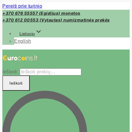
Pereiti prie turinio
+370 676 55557 (Egidijus) monetos
+370 612 00553 (Vytautas) numizmatinės prekės
Lietuvių
English
Ieškoti:
Ieškoti