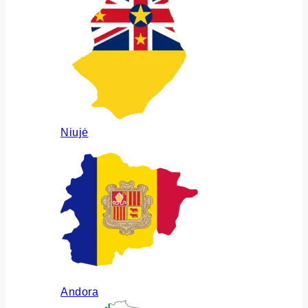
Niujė
Andora