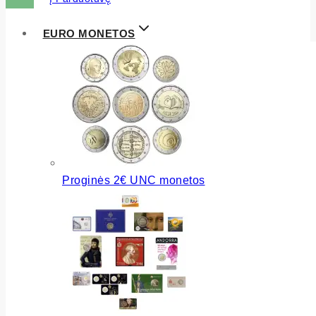
EURO MONETOS
Proginės 2€ UNC monetos