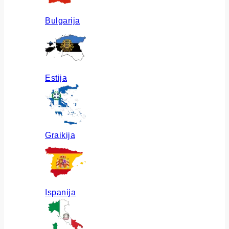
Bulgarija
Estija
Graikija
Ispanija