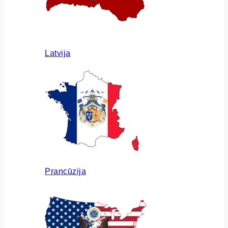
Latvija
Prancūzija