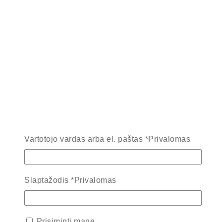
Vartotojo vardas arba el. paštas
*
Privalomas
Slaptažodis
*
Privalomas
Prisiminti mane