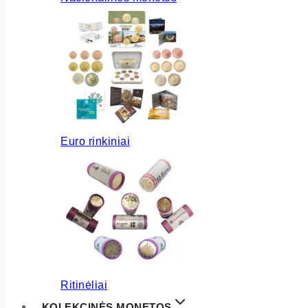
Euro rinkiniai
Ritinėliai
KOLEKCINĖS MONETOS