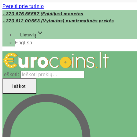
Pereiti prie turinio
+370 676 55557 (Egidijus) monetos
+370 612 00553 (Vytautas) numizmatinės prekės
Lietuvių
English
Ieškoti:
Ieškoti