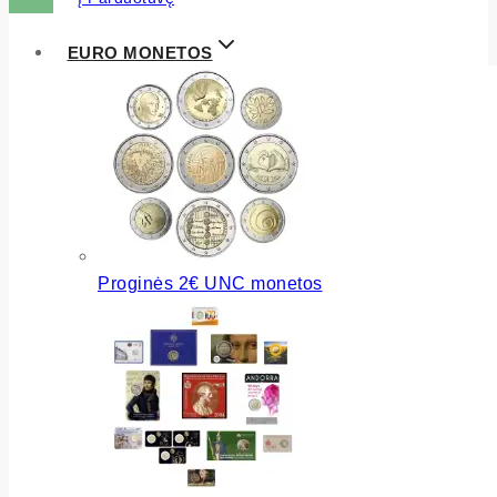
EURO MONETOS
Proginės 2€ UNC monetos