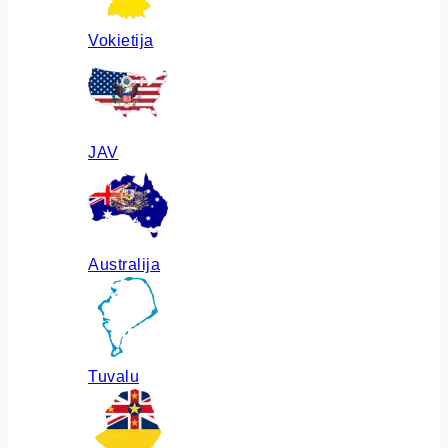
Vokietija
JAV
Australija
Tuvalu