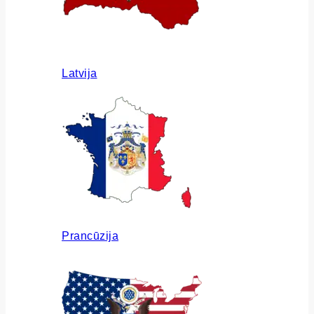
Latvija
Prancūzija