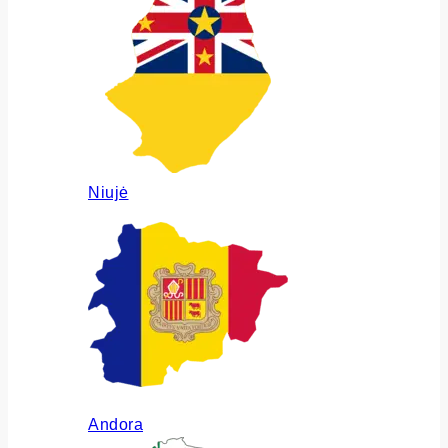
Niujė
Andora