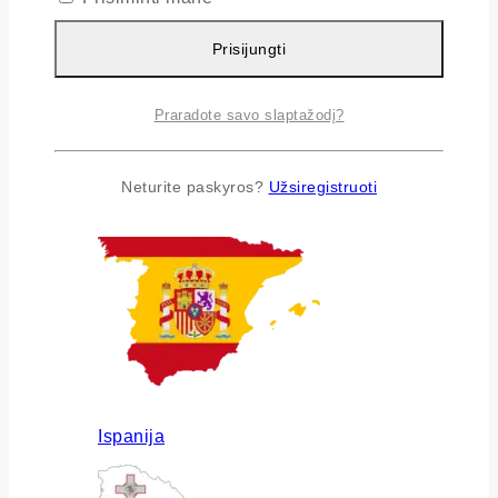
Prisijungti
Praradote savo slaptažodį?
Airija
Neturite paskyros?
Užsiregistruoti
Ispanija