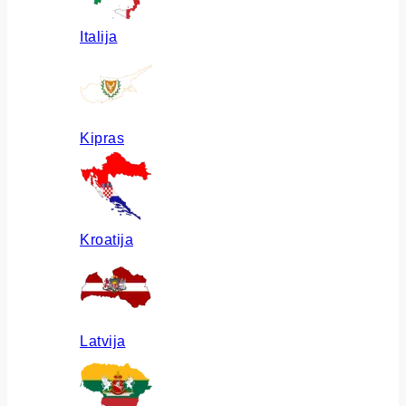
Italija
Kipras
Kroatija
Latvija