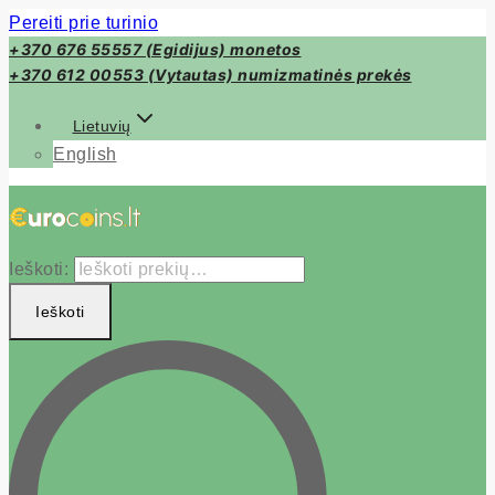
Pereiti prie turinio
+370 676 55557 (Egidijus) monetos
+370 612 00553 (Vytautas) numizmatinės prekės
Lietuvių
English
Ieškoti:
Ieškoti