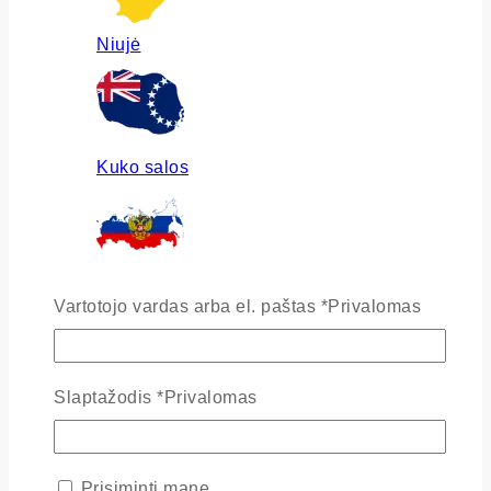
Niujė
Kuko salos
Rusija
Vartotojo vardas arba el. paštas
*
Privalomas
Slaptažodis
*
Privalomas
Ukraina
Prisiminti mane