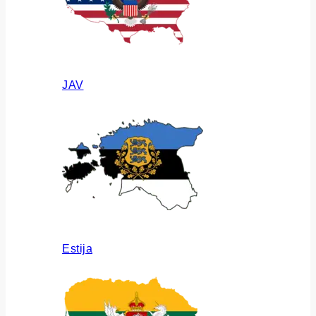
JAV
Estija