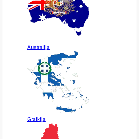
Australija
Graikija