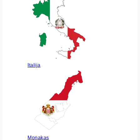
Italija
Monakas