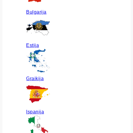
Bulgarija
Estija
Graikija
Ispanija