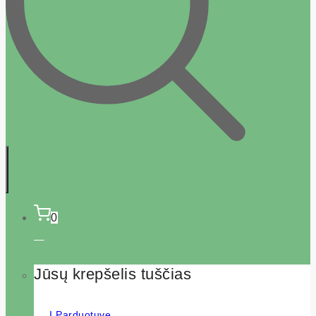
0
Jūsų krepšelis tuščias
Į Parduotuvę