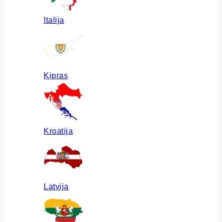
Italija
Kipras
Kroatija
Latvija