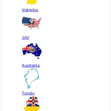
Vokietija
JAV
Australija
Tuvalu