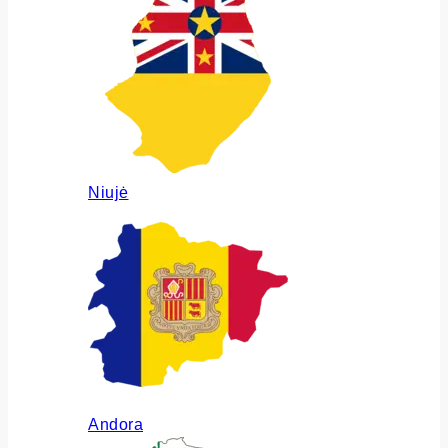
Niujė
Andora