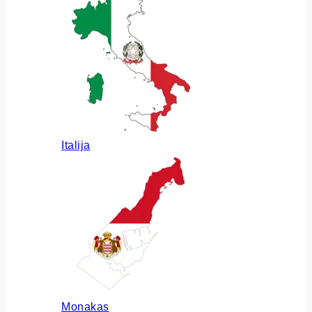
Italija
Monakas