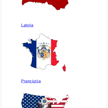
Latvija
Prancūzija