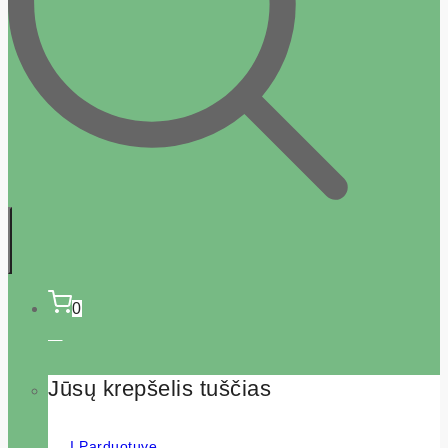
0
Jūsų krepšelis tuščias
Į Parduotuvę