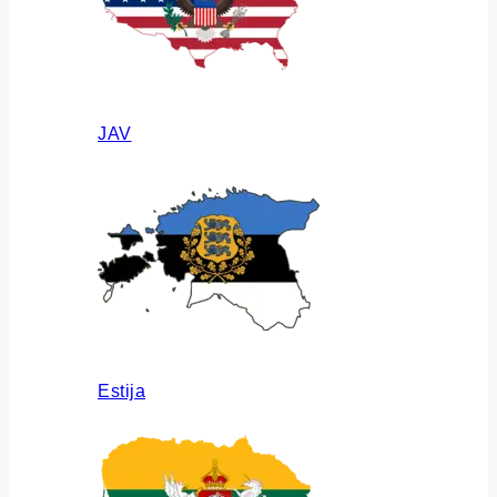
JAV
Estija