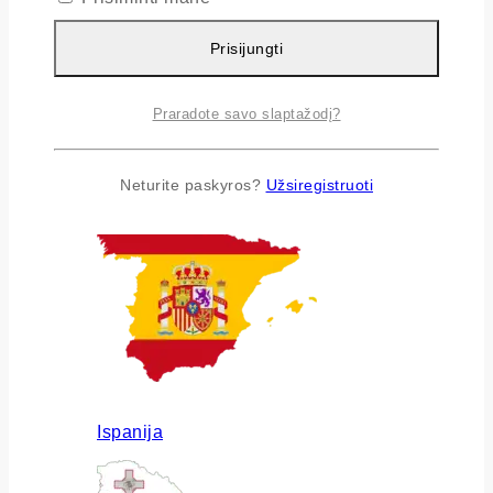
Prisijungti
Praradote savo slaptažodį?
Airija
Neturite paskyros?
Užsiregistruoti
Ispanija