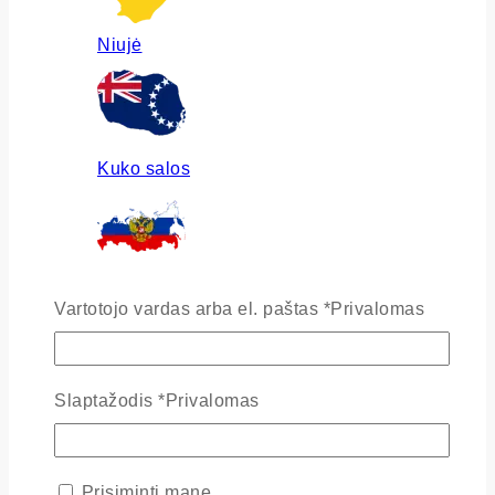
Niujė
Kuko salos
Rusija
Vartotojo vardas arba el. paštas
*
Privalomas
Slaptažodis
*
Privalomas
Ukraina
Prisiminti mane