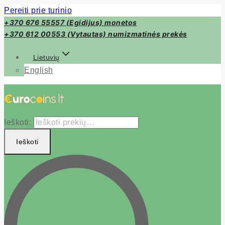
Pereiti prie turinio
+370 676 55557 (Egidijus) monetos
+370 612 00553 (Vytautas) numizmatinės prekės
Lietuvių
English
Ieškoti:
Ieškoti