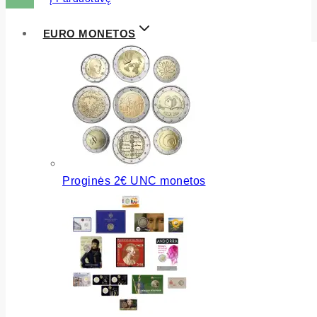
EURO MONETOS
Proginės 2€ UNC monetos