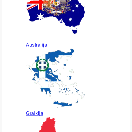
Australija
Graikija