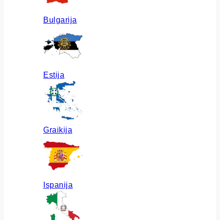
Bulgarija
Estija
Graikija
Ispanija