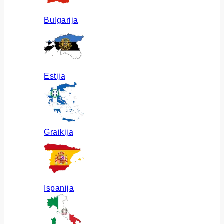
Bulgarija
Estija
Graikija
Ispanija