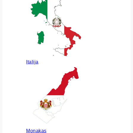
Italija
Monakas