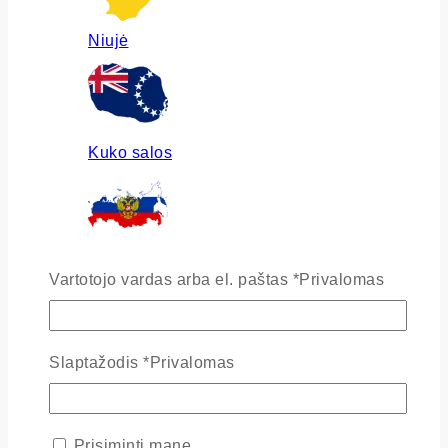
Niujė
Kuko salos
Rusija
Vartotojo vardas arba el. paštas
*
Privalomas
Slaptažodis
*
Privalomas
Ukraina
Prisiminti mane