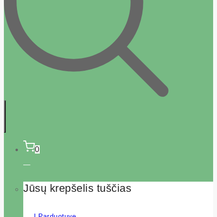
0
Jūsų krepšelis tuščias
Į Parduotuvę