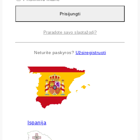
Prisijungti
Praradote savo slaptažodį?
Airija
Neturite paskyros?
Užsiregistruoti
Ispanija