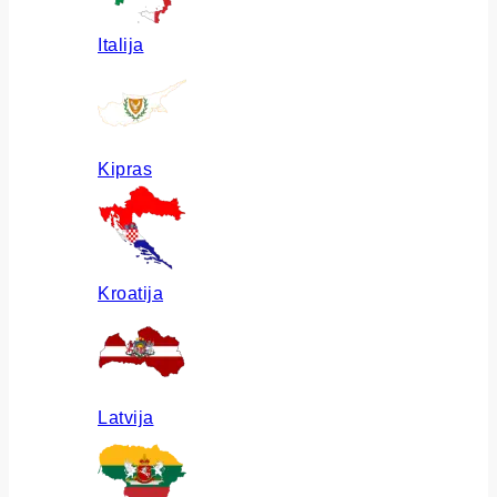
Italija
Kipras
Kroatija
Latvija