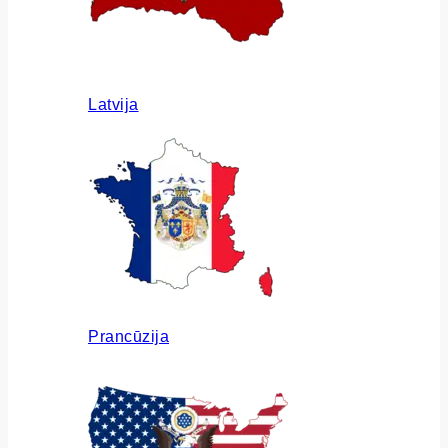
Latvija
Prancūzija