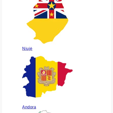
Niujė
Andora