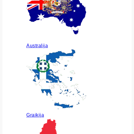
Australija
Graikija