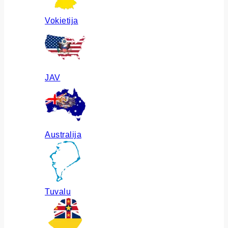
Vokietija
JAV
Australija
Tuvalu