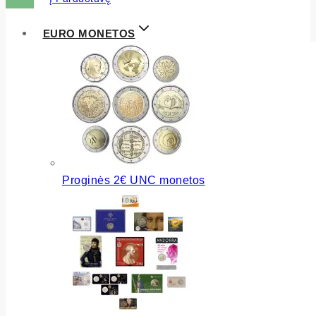
EURO MONETOS
Proginės 2€ UNC monetos