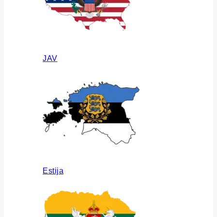
JAV
Estija