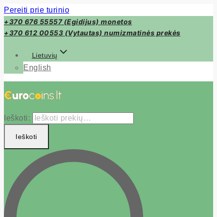
Pereiti prie turinio
+370 676 55557 (Egidijus) monetos
+370 612 00553 (Vytautas) numizmatinės prekės
Lietuvių
English
Ieškoti:
Ieškoti