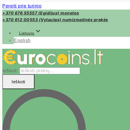
Pereiti prie turinio
+370 676 55557 (Egidijus) monetos
+370 612 00553 (Vytautas) numizmatinės prekės
Lietuvių
English
Ieškoti:
Ieškoti