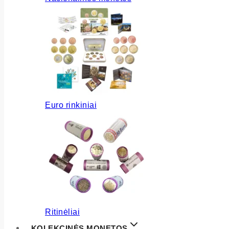
Euro rinkiniai
Ritinėliai
KOLEKCINĖS MONETOS