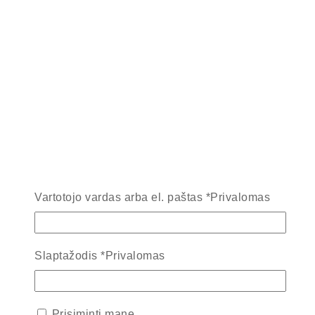
Vartotojo vardas arba el. paštas
*
Privalomas
Slaptažodis
*
Privalomas
Prisiminti mane