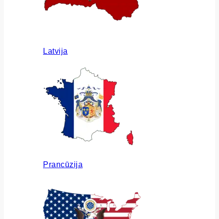
Latvija
Prancūzija