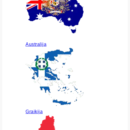
Australija
Graikija