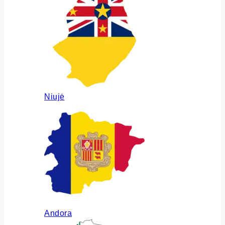
Niujė
Andora