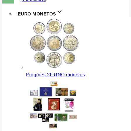
EURO MONETOS
Proginės 2€ UNC monetos