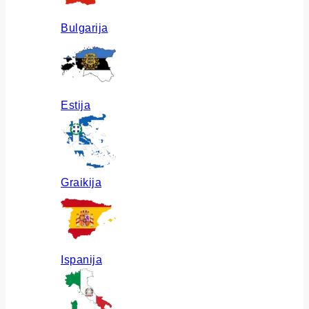
Bulgarija
Estija
Graikija
Ispanija