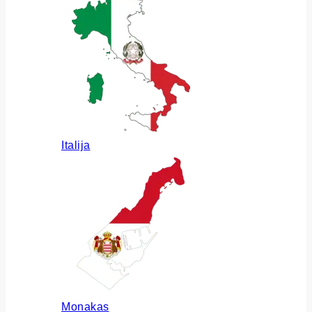
Italija
Monakas