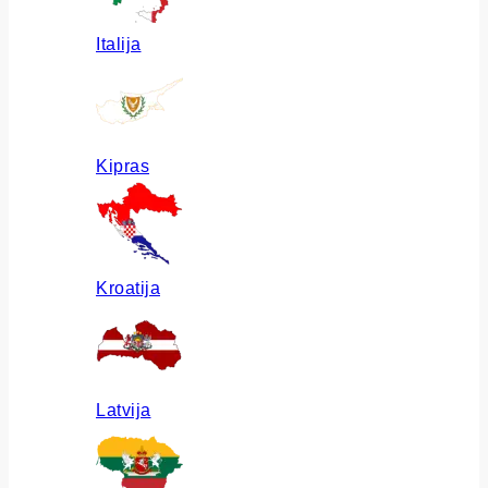
Italija
Kipras
Kroatija
Latvija