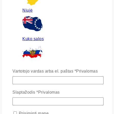
Niujė
Kuko salos
Rusija
Vartotojo vardas arba el. paštas
*
Privalomas
Slaptažodis
*
Privalomas
Ukraina
Prisiminti mane