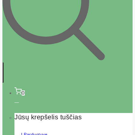
0
Jūsų krepšelis tuščias
Į Parduotuvę