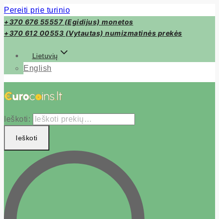
Pereiti prie turinio
+370 676 55557 (Egidijus) monetos
+370 612 00553 (Vytautas) numizmatinės prekės
Lietuvių
English
Ieškoti:
Ieškoti