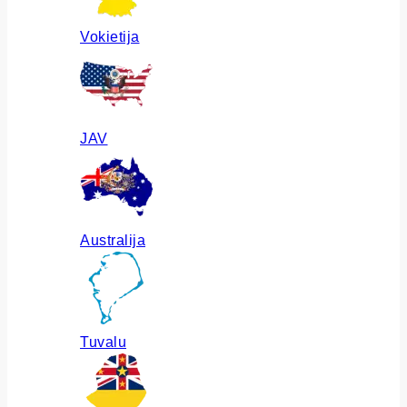
Vokietija
JAV
Australija
Tuvalu