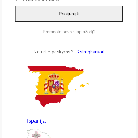
Prisijungti
Praradote savo slaptažodį?
Airija
Neturite paskyros?
Užsiregistruoti
Ispanija