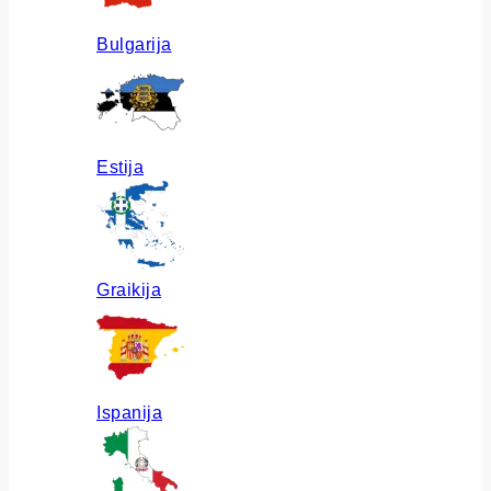
Bulgarija
Estija
Graikija
Ispanija