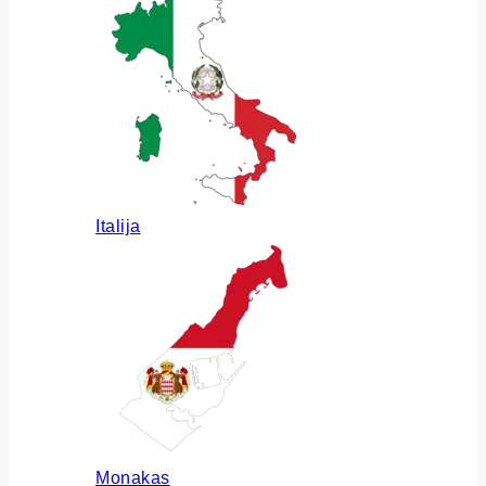
Italija
Monakas