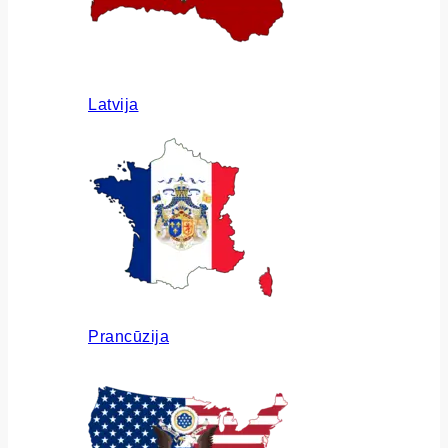
Latvija
Prancūzija