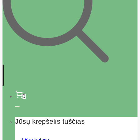
0
Jūsų krepšelis tuščias
Į Parduotuvę