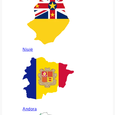
Niujė
Andora