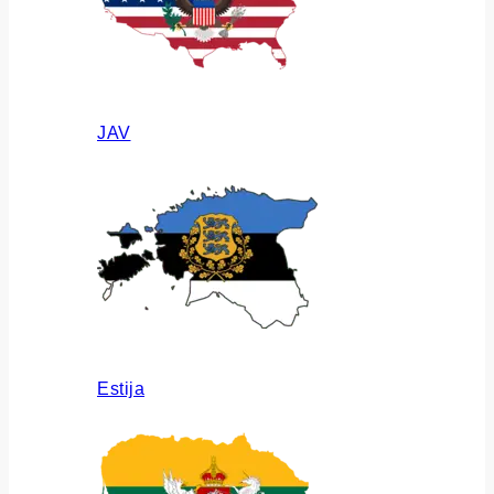
JAV
Estija