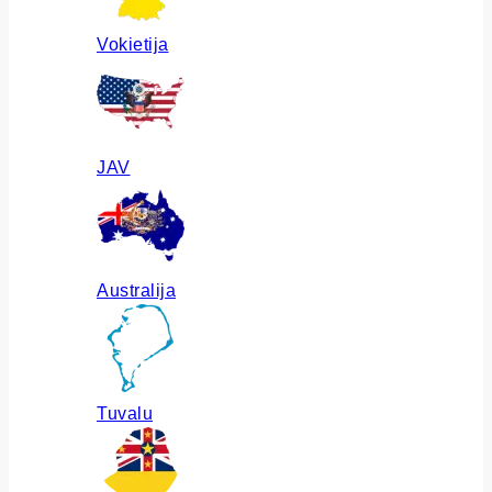
Vokietija
JAV
Australija
Tuvalu