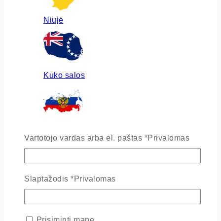
Niujė
Kuko salos
Rusija
Vartotojo vardas arba el. paštas
*
Privalomas
Slaptažodis
*
Privalomas
Ukraina
Prisiminti mane