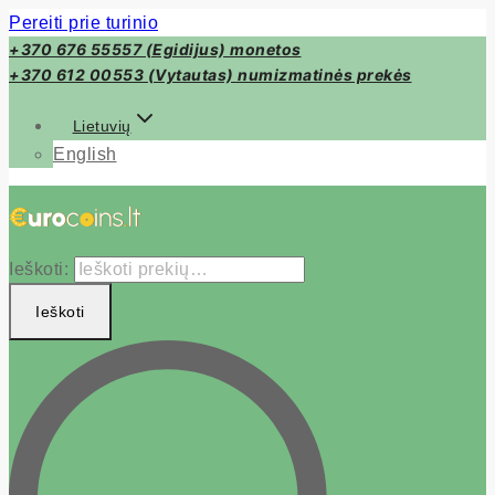
Pereiti prie turinio
+370 676 55557 (Egidijus) monetos
+370 612 00553 (Vytautas) numizmatinės prekės
Lietuvių
English
Ieškoti:
Ieškoti