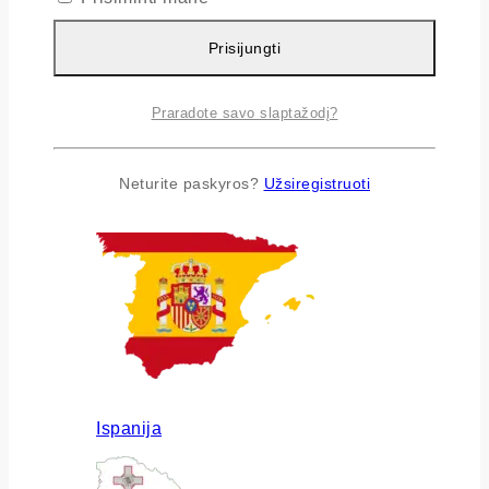
Prisijungti
Praradote savo slaptažodį?
Airija
Neturite paskyros?
Užsiregistruoti
Ispanija