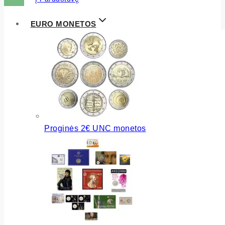
EURO MONETOS
Proginės 2€ UNC monetos