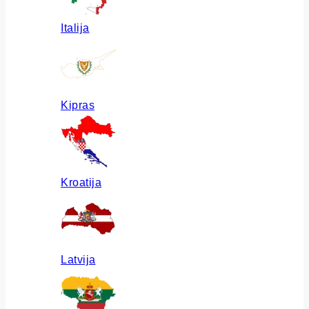
Italija
Kipras
Kroatija
Latvija