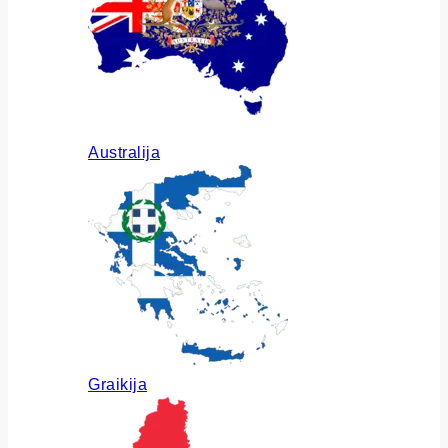
Australija
Graikija