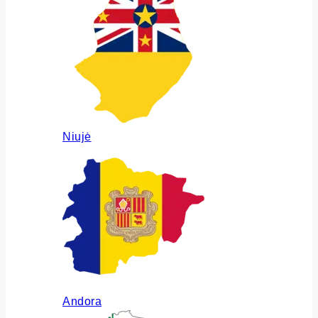
Niujė
Andora