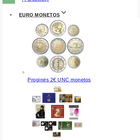
EURO MONETOS
Proginės 2€ UNC monetos