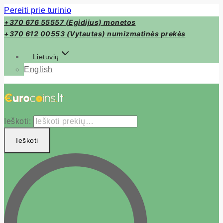
Pereiti prie turinio
+370 676 55557 (Egidijus) monetos
+370 612 00553 (Vytautas) numizmatinės prekės
Lietuvių
English
Ieškoti:
Ieškoti