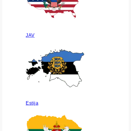
JAV
Estija