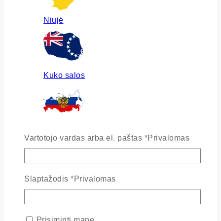
Niujė
Kuko salos
Rusija
Vartotojo vardas arba el. paštas
*
Privalomas
Slaptažodis
*
Privalomas
Ukraina
Prisiminti mane