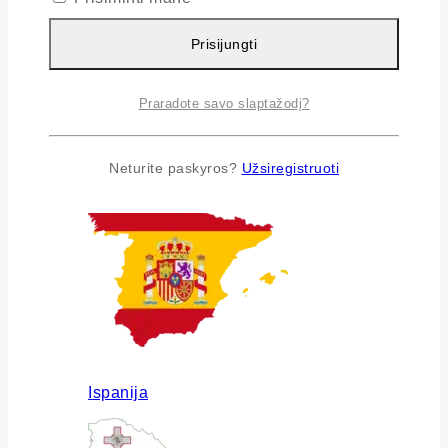
Prisijungti
Praradote savo slaptažodį?
Airija
Neturite paskyros?
Užsiregistruoti
Ispanija