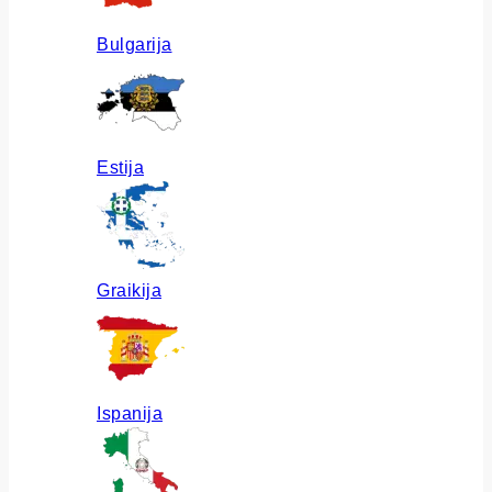
Bulgarija
Estija
Graikija
Ispanija