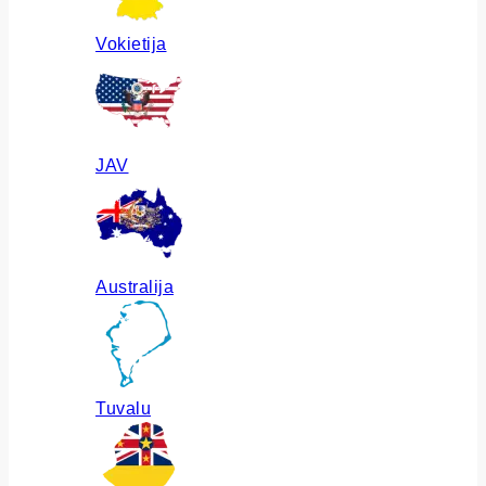
Vokietija
JAV
Australija
Tuvalu