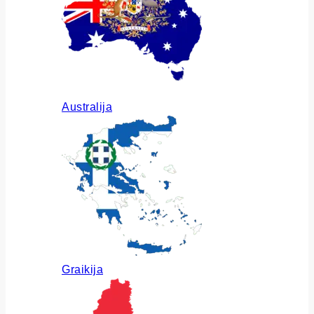
Australija
Graikija