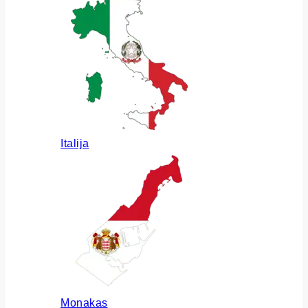
Italija
Monakas