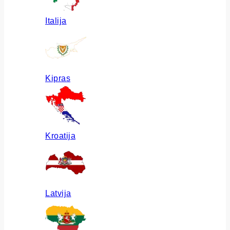
Italija
Kipras
Kroatija
Latvija