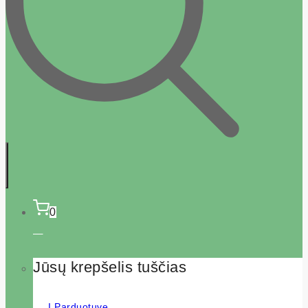
0
Jūsų krepšelis tuščias
Į Parduotuvę