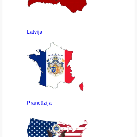
Latvija
Prancūzija