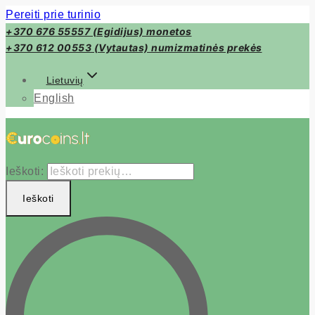
Pereiti prie turinio
+370 676 55557 (Egidijus) monetos
+370 612 00553 (Vytautas) numizmatinės prekės
Lietuvių
English
Ieškoti:
Ieškoti