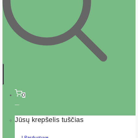
0
Jūsų krepšelis tuščias
Į Parduotuvę