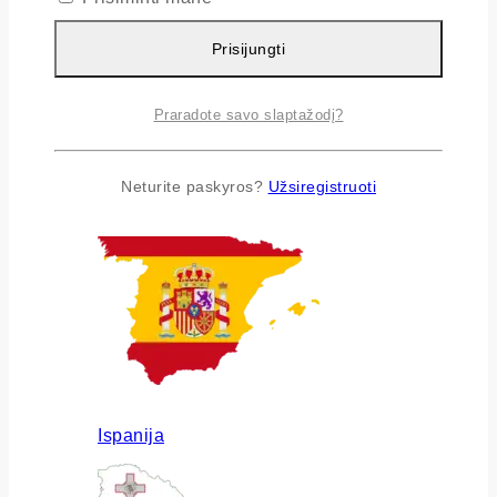
Prisijungti
Praradote savo slaptažodį?
Airija
Neturite paskyros?
Užsiregistruoti
Ispanija