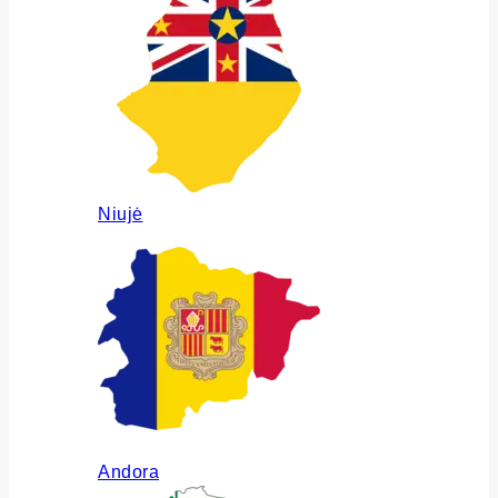
Niujė
Andora