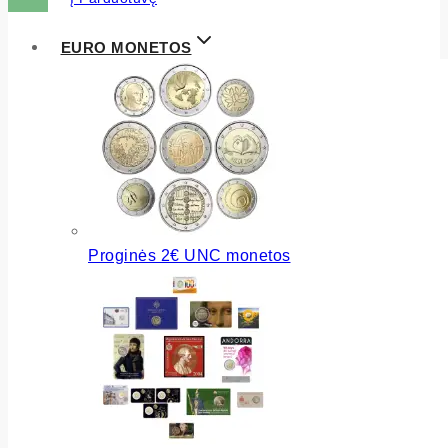
EURO MONETOS
Proginės 2€ UNC monetos