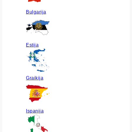
Bulgarija
Estija
Graikija
Ispanija