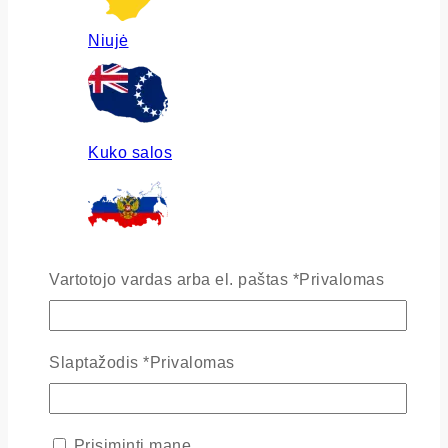
Niujė
Kuko salos
Rusija
Vartotojo vardas arba el. paštas
*
Privalomas
Slaptažodis
*
Privalomas
Ukraina
Prisiminti mane