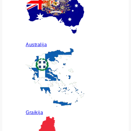
Australija
Graikija