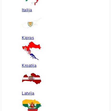
Italija
Kipras
Kroatija
Latvija