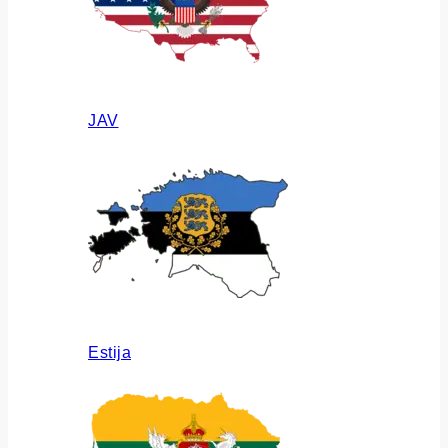
JAV
Estija