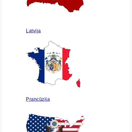
Latvija
Prancūzija