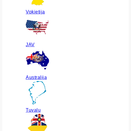
Vokietija
JAV
Australija
Tuvalu