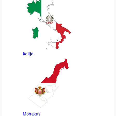
Italija
Monakas