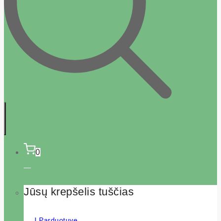
0
Jūsų krepšelis tuščias
Į Parduotuvę