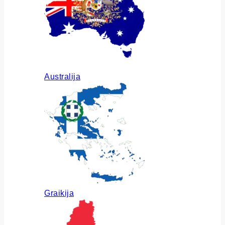
Australija
Graikija