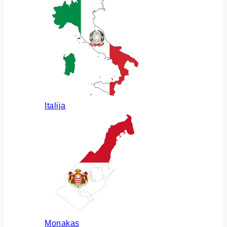
Italija
Monakas