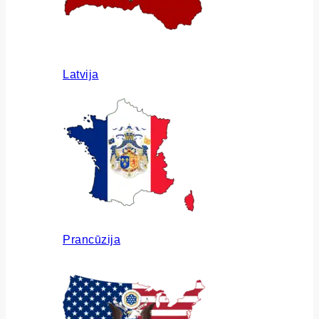
Latvija
Prancūzija