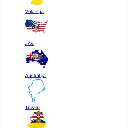
Vokietija
JAV
Australija
Tuvalu