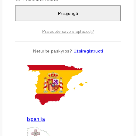
Prisijungti
Praradote savo slaptažodį?
Airija
Neturite paskyros?
Užsiregistruoti
Ispanija