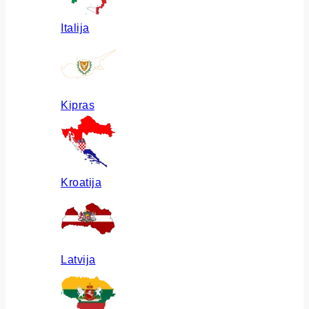
Italija
Kipras
Kroatija
Latvija