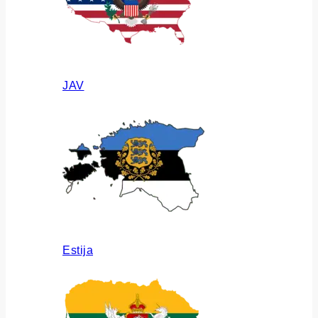
JAV
Estija