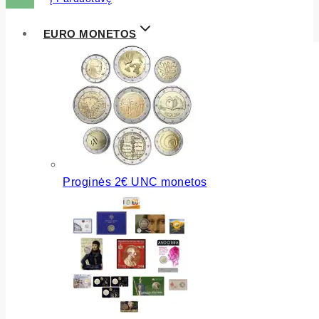
EURO MONETOS
Proginės 2€ UNC monetos