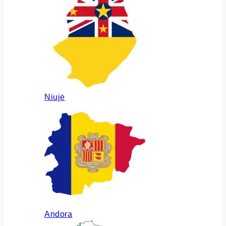
Niujė
Andora