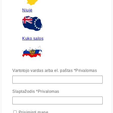
Niujė
Kuko salos
Rusija
Vartotojo vardas arba el. paštas
*
Privalomas
Slaptažodis
*
Privalomas
Ukraina
Prisiminti mane