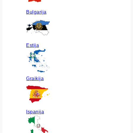
Bulgarija
Estija
Graikija
Ispanija