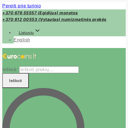
Pereiti prie turinio
+370 676 55557 (Egidijus) monetos
+370 612 00553 (Vytautas) numizmatinės prekės
Lietuvių
English
Ieškoti:
Ieškoti