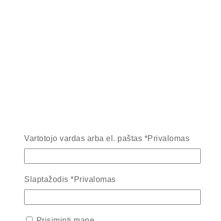
Vartotojo vardas arba el. paštas
*
Privalomas
Slaptažodis
*
Privalomas
Prisiminti mane