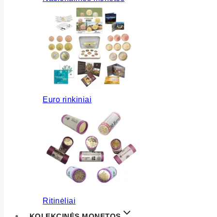
Euro rinkiniai
Ritinėliai
KOLEKCINĖS MONETOS