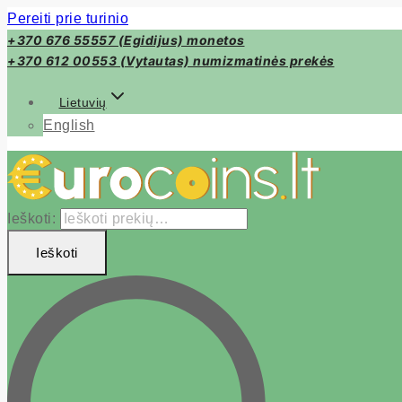
Pereiti prie turinio
+370 676 55557 (Egidijus) monetos
+370 612 00553 (Vytautas) numizmatinės prekės
Lietuvių
English
Ieškoti:
Ieškoti