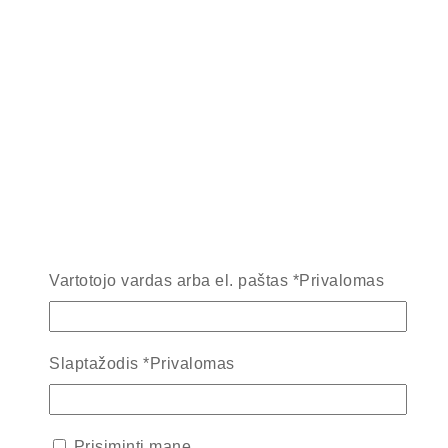
Vartotojo vardas arba el. paštas
*
Privalomas
Slaptažodis
*
Privalomas
Prisiminti mane