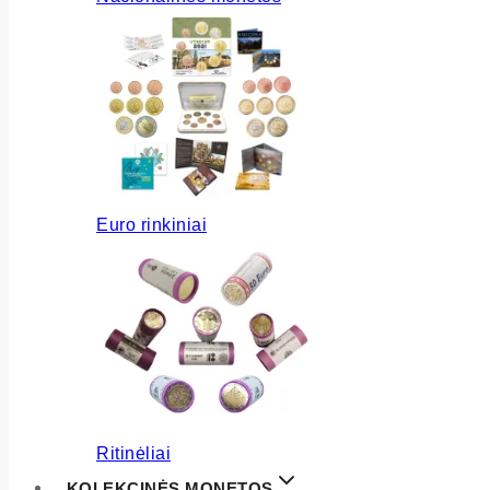
Euro rinkiniai
Ritinėliai
KOLEKCINĖS MONETOS