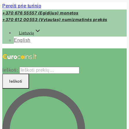
Pereiti prie turinio
+370 676 55557 (Egidijus) monetos
+370 612 00553 (Vytautas) numizmatinės prekės
Lietuvių
English
Ieškoti:
Ieškoti