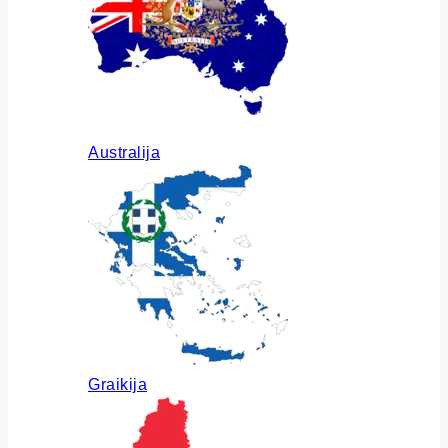
Australija
Graikija