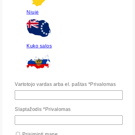
Niujė
Kuko salos
Rusija
Vartotojo vardas arba el. paštas
*
Privalomas
Slaptažodis
*
Privalomas
Ukraina
Prisiminti mane