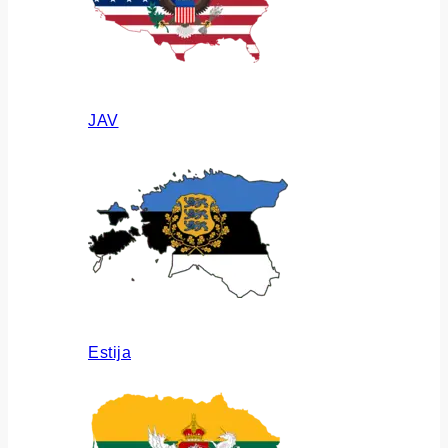
JAV
Estija