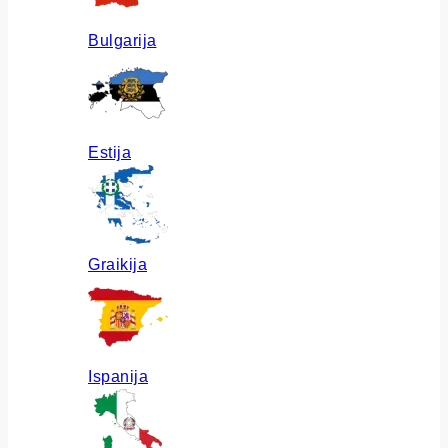
Bulgarija
Estija
Graikija
Ispanija