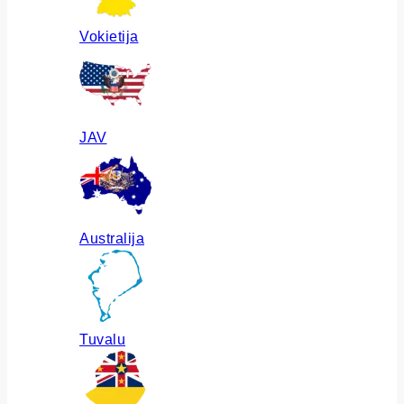
Vokietija
JAV
Australija
Tuvalu