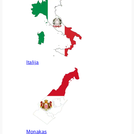
Italija
Monakas