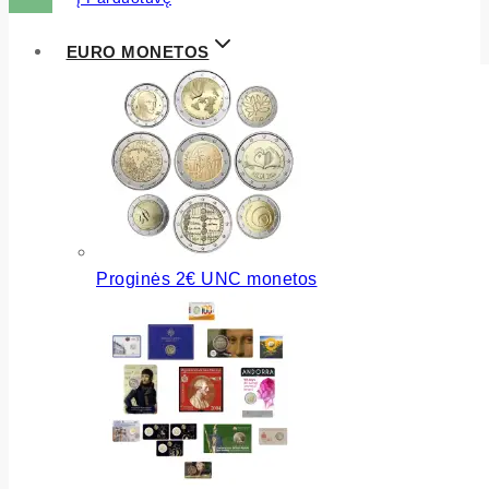
EURO MONETOS
Proginės 2€ UNC monetos