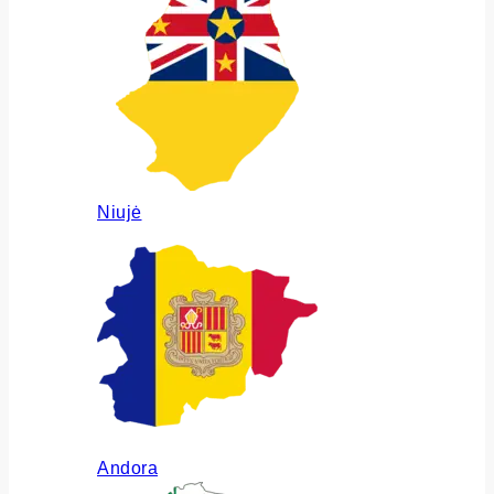
Niujė
Andora