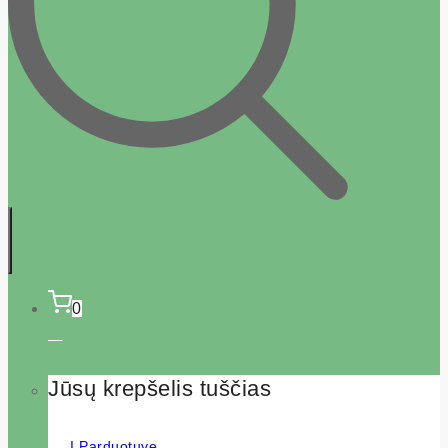
0
Jūsų krepšelis tuščias
Į Parduotuvę