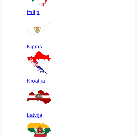
Italija
Kipras
Kroatija
Latvija