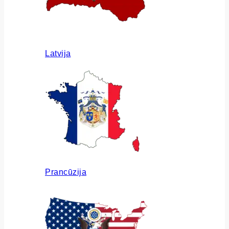
Latvija
Prancūzija