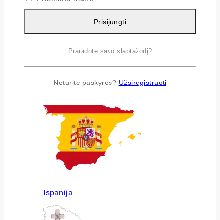
Prisijungti
Praradote savo slaptažodį?
Airija
Neturite paskyros?
Užsiregistruoti
Ispanija