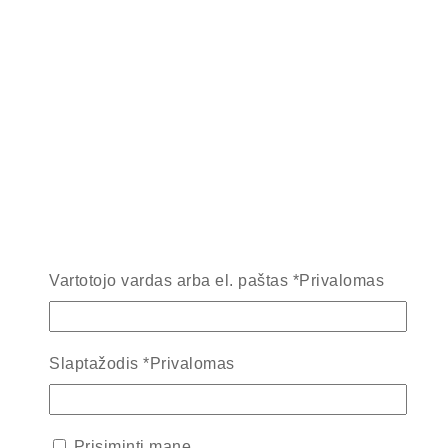
Vartotojo vardas arba el. paštas
*
Privalomas
Slaptažodis
*
Privalomas
Prisiminti mane