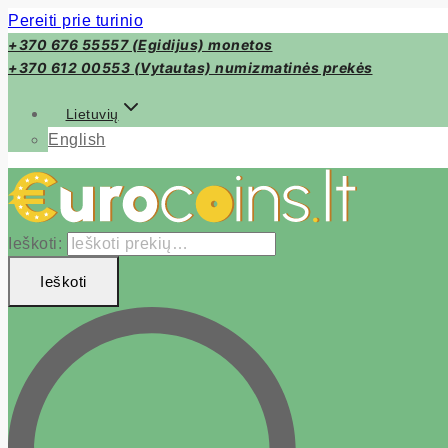
Pereiti prie turinio
+370 676 55557 (Egidijus) monetos
+370 612 00553 (Vytautas) numizmatinės prekės
Lietuvių
English
Ieškoti:
Ieškoti