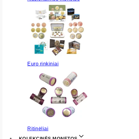
Euro rinkiniai
Ritinėliai
KOLEKCINĖS MONETOS