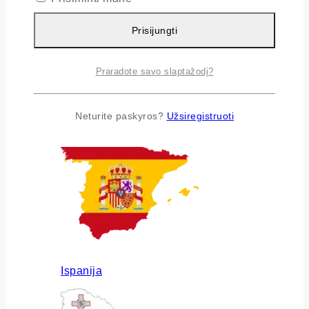
Prisijungti
Praradote savo slaptažodį?
Airija
Neturite paskyros?
Užsiregistruoti
Ispanija