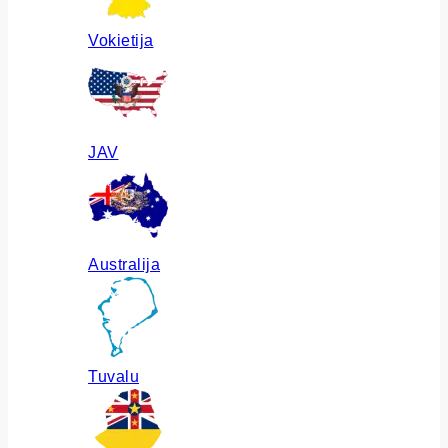
Vokietija
JAV
Australija
Tuvalu