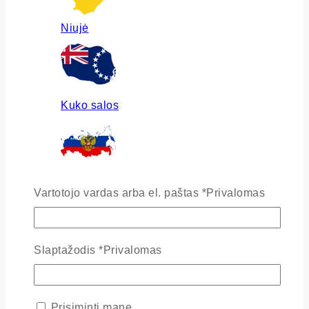
Niujė
Kuko salos
Rusija
Vartotojo vardas arba el. paštas
*
Privalomas
Slaptažodis
*
Privalomas
Ukraina
Prisiminti mane