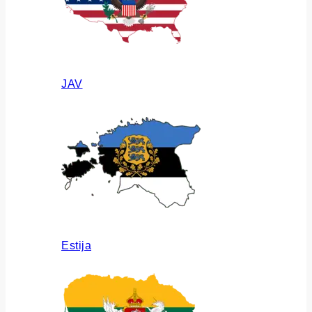
JAV
Estija