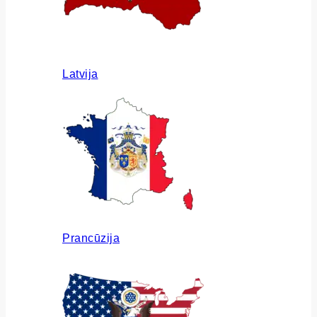
Latvija
Prancūzija