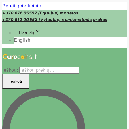
Pereiti prie turinio
+370 676 55557 (Egidijus) monetos
+370 612 00553 (Vytautas) numizmatinės prekės
Lietuvių
English
Ieškoti:
Ieškoti