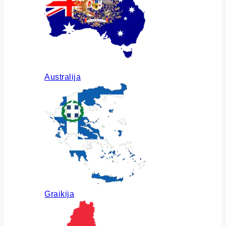
Australija
Graikija