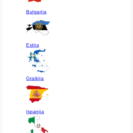
Bulgarija
Estija
Graikija
Ispanija