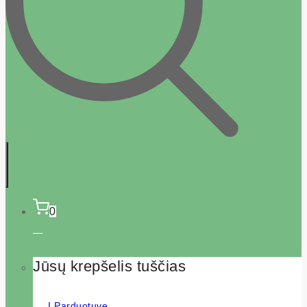
0
Jūsų krepšelis tuščias
Į Parduotuvę