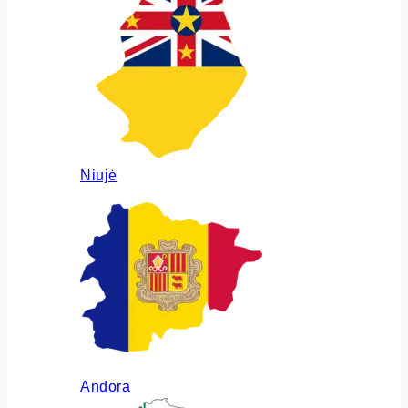
Niujė
Andora