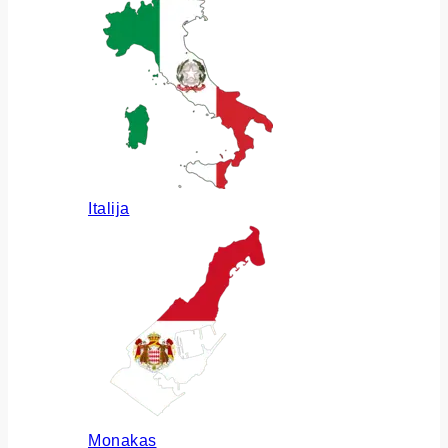
Italija
Monakas