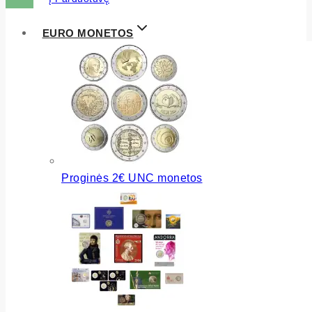
EURO MONETOS
Proginės 2€ UNC monetos