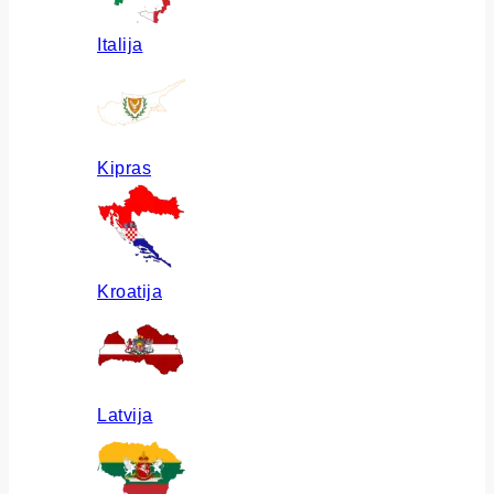
Italija
Kipras
Kroatija
Latvija