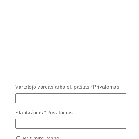
Vartotojo vardas arba el. paštas
*
Privalomas
Slaptažodis
*
Privalomas
Prisiminti mane