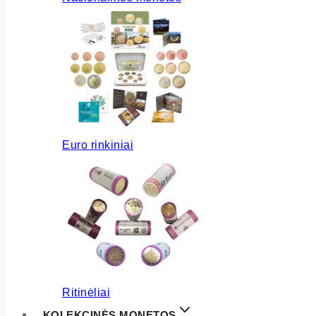
Euro rinkiniai
Ritinėliai
KOLEKCINĖS MONETOS