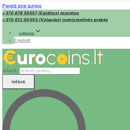
Pereiti prie turinio
+370 676 55557 (Egidijus) monetos
+370 612 00553 (Vytautas) numizmatinės prekės
Lietuvių
English
Ieškoti:
Ieškoti