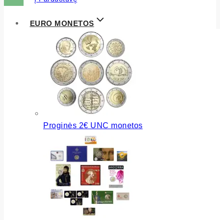
EURO MONETOS
Proginės 2€ UNC monetos