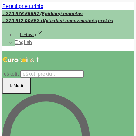
Pereiti prie turinio
+370 676 55557 (Egidijus) monetos
+370 612 00553 (Vytautas) numizmatinės prekės
Lietuvių
English
Ieškoti:
Ieškoti