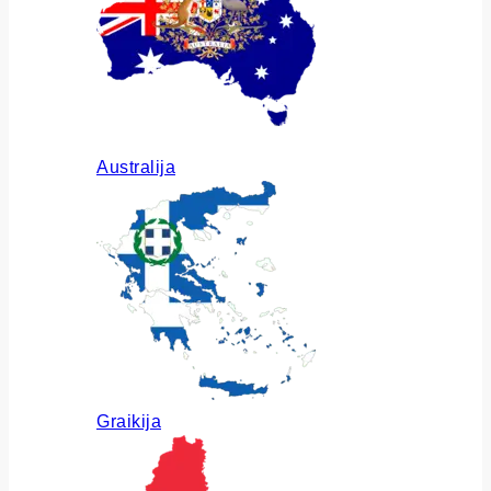
Australija
Graikija