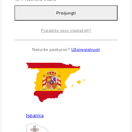
Prisijungti
Praradote savo slaptažodį?
Airija
Neturite paskyros?
Užsiregistruoti
Ispanija