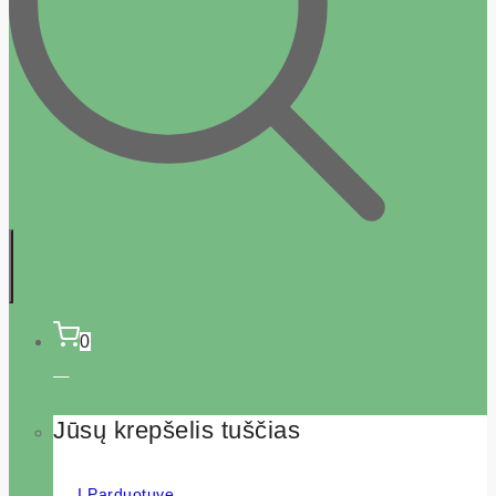
0
Jūsų krepšelis tuščias
Į Parduotuvę