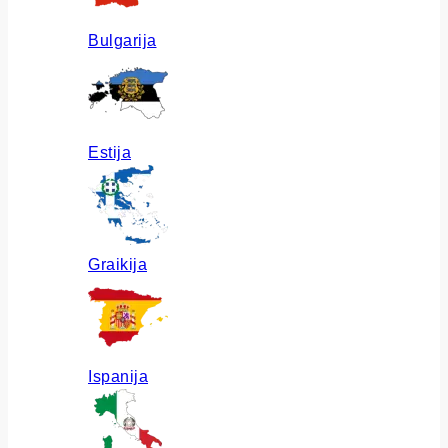
Bulgarija
Estija
Graikija
Ispanija