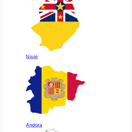
Niujė
Andora