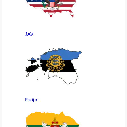
JAV
Estija