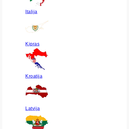
Italija
Kipras
Kroatija
Latvija