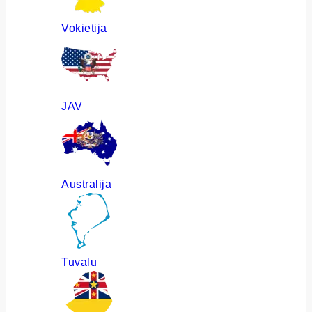
Vokietija
JAV
Australija
Tuvalu