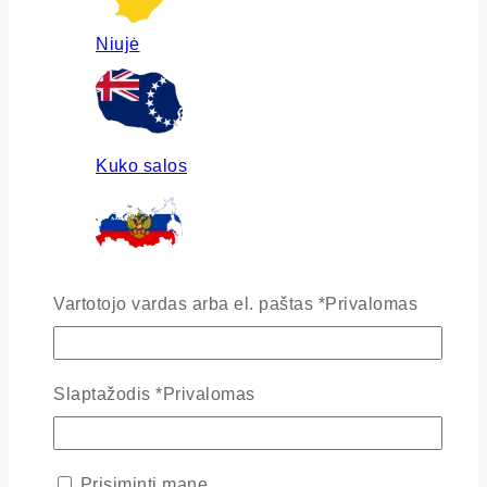
Niujė
Kuko salos
Rusija
Vartotojo vardas arba el. paštas
*
Privalomas
Slaptažodis
*
Privalomas
Ukraina
Prisiminti mane