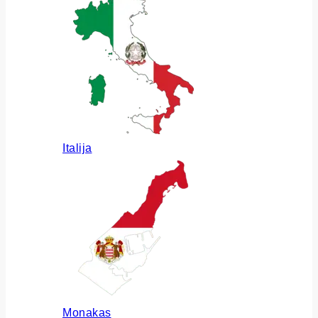
Italija
Monakas