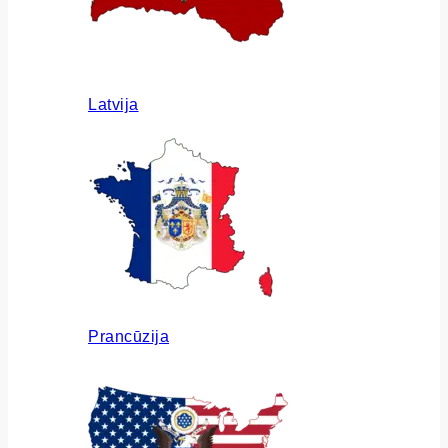
Latvija
Prancūzija