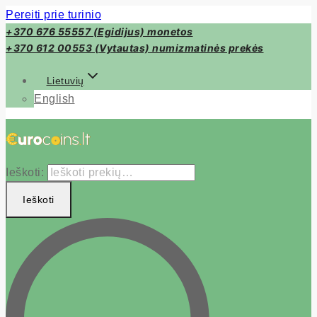
Pereiti prie turinio
+370 676 55557 (Egidijus) monetos
+370 612 00553 (Vytautas) numizmatinės prekės
Lietuvių
English
Ieškoti:
Ieškoti