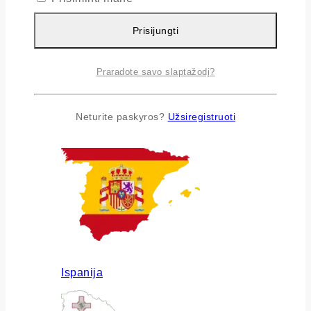
Prisijungti
Praradote savo slaptažodį?
Airija
Neturite paskyros?
Užsiregistruoti
Ispanija