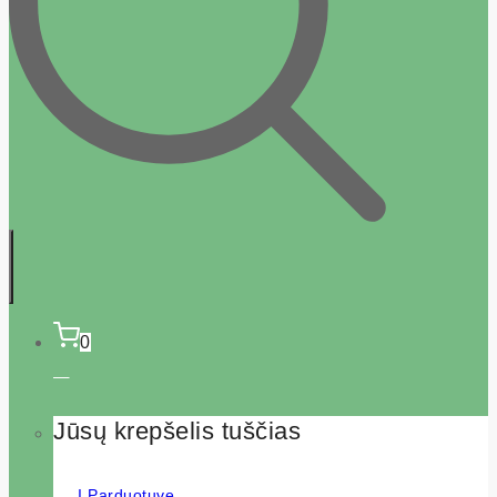
0
Jūsų krepšelis tuščias
Į Parduotuvę