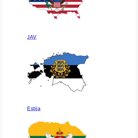
JAV
Estija