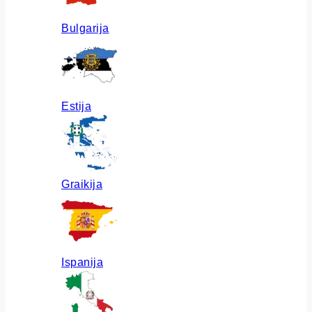
Bulgarija
Estija
Graikija
Ispanija