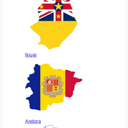
Niujė
Andora