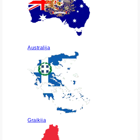
Australija
Graikija