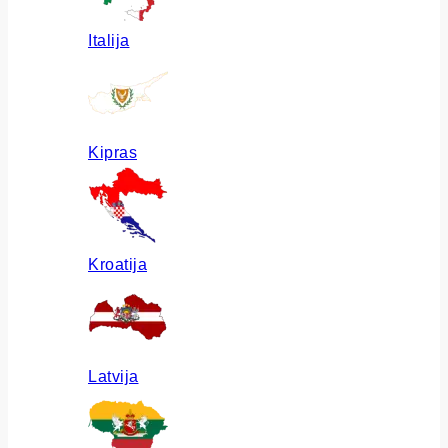
Italija
Kipras
Kroatija
Latvija