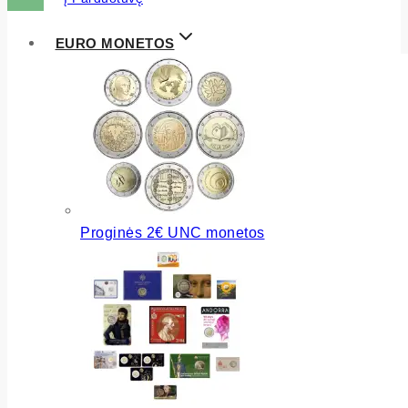
EURO MONETOS
Proginės 2€ UNC monetos