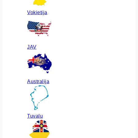
Vokietija
JAV
Australija
Tuvalu