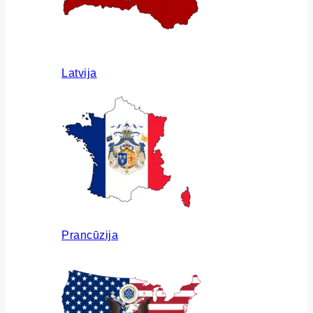
Latvija
Prancūzija