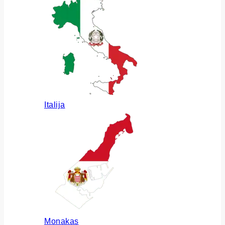
Italija
Monakas