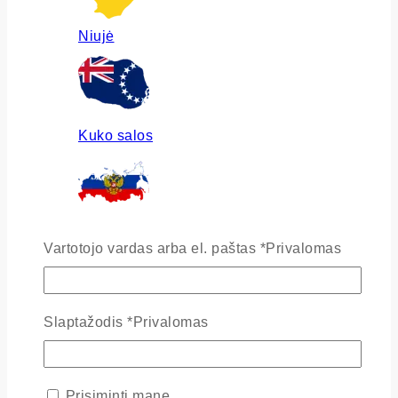
Niujė
Kuko salos
Rusija
Vartotojo vardas arba el. paštas
*
Privalomas
Slaptažodis
*
Privalomas
Ukraina
Prisiminti mane