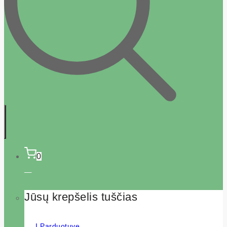
0
Jūsų krepšelis tuščias
Į Parduotuvę