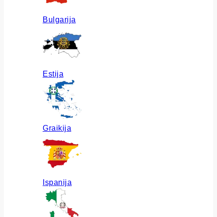
Bulgarija
Estija
Graikija
Ispanija