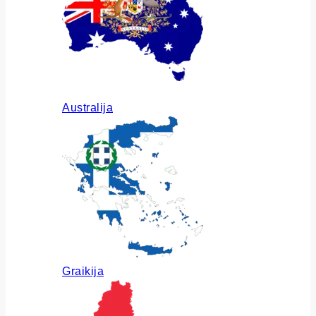
Australija
Graikija