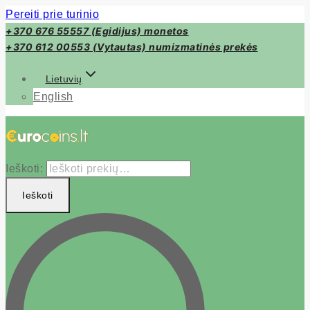
Pereiti prie turinio
+370 676 55557 (Egidijus) monetos
+370 612 00553 (Vytautas) numizmatinės prekės
Lietuvių
English
Ieškoti:
Ieškoti