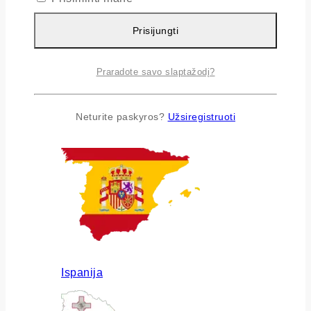
Prisijungti
Praradote savo slaptažodį?
Airija
Neturite paskyros?
Užsiregistruoti
Ispanija