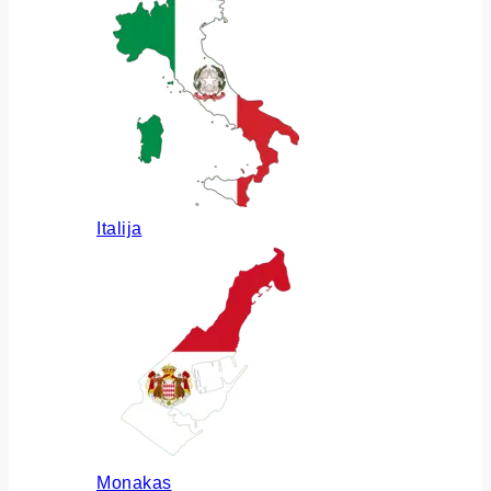
Italija
Monakas