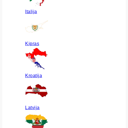
Italija
Kipras
Kroatija
Latvija