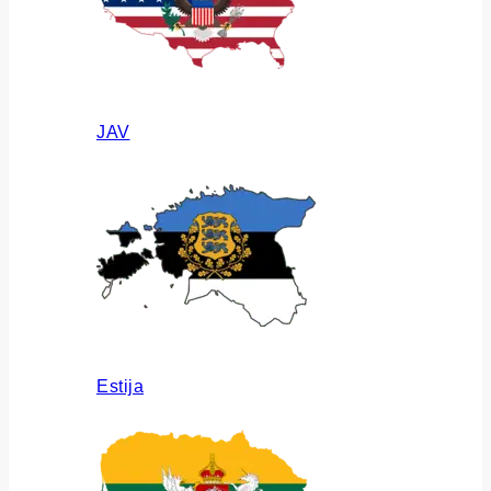
JAV
Estija