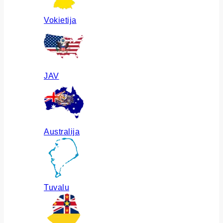
Vokietija
JAV
Australija
Tuvalu