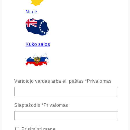
Niujė
Kuko salos
Rusija
Vartotojo vardas arba el. paštas
*
Privalomas
Slaptažodis
*
Privalomas
Ukraina
Prisiminti mane