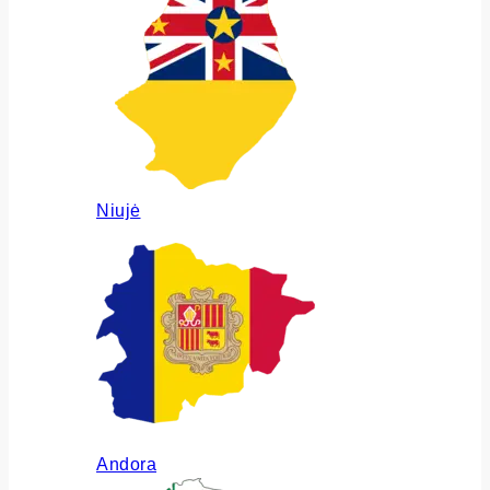
Niujė
Andora