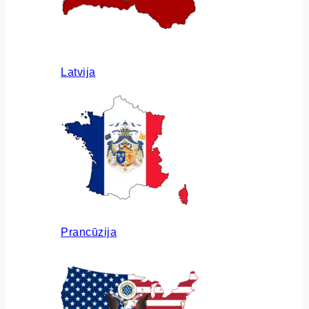
Latvija
Prancūzija