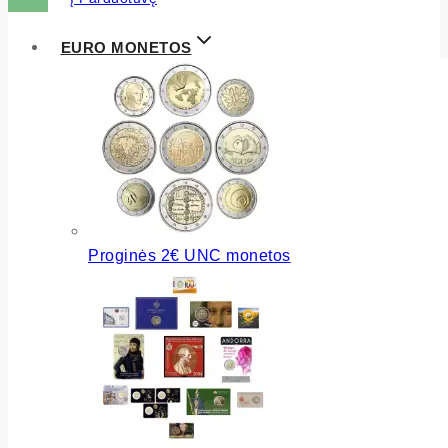
EURO MONETOS
Proginės 2€ UNC monetos