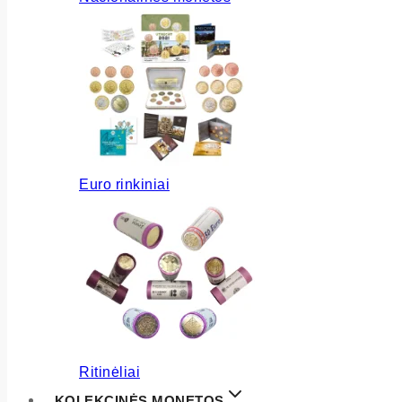
Euro rinkiniai
Ritinėliai
KOLEKCINĖS MONETOS