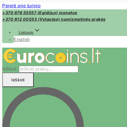
Pereiti prie turinio
+370 676 55557 (Egidijus) monetos
+370 612 00553 (Vytautas) numizmatinės prekės
Lietuvių
English
Ieškoti:
Ieškoti