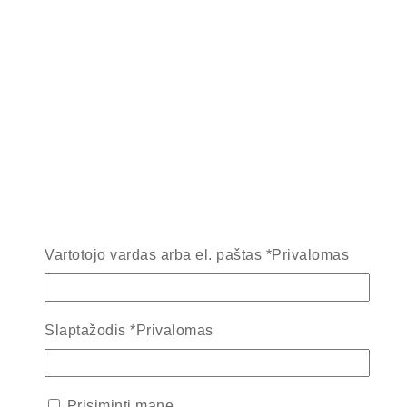
Vartotojo vardas arba el. paštas
*
Privalomas
Slaptažodis
*
Privalomas
Prisiminti mane