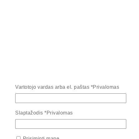
Vartotojo vardas arba el. paštas
*
Privalomas
Slaptažodis
*
Privalomas
Prisiminti mane