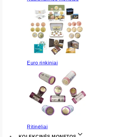
Euro rinkiniai
Ritinėliai
KOLEKCINĖS MONETOS