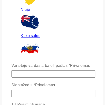
Niujė
Kuko salos
Rusija
Vartotojo vardas arba el. paštas
*
Privalomas
Slaptažodis
*
Privalomas
Ukraina
Prisiminti mane