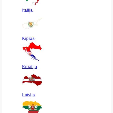
Italija
Kipras
Kroatija
Latvija