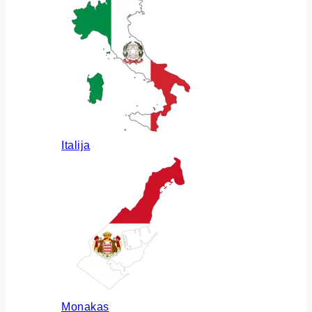
Italija
Monakas