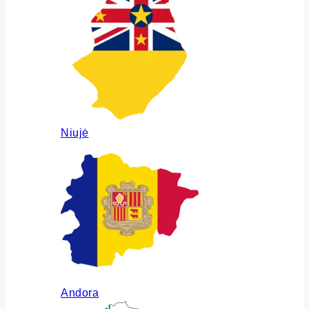
Niujė
Andora