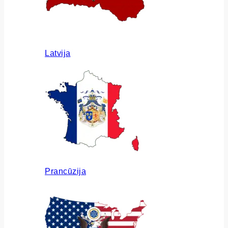
Latvija
Prancūzija