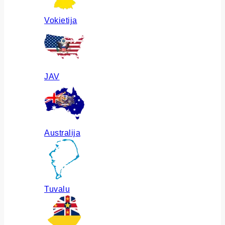
Vokietija
JAV
Australija
Tuvalu