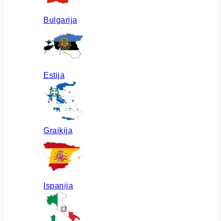
Bulgarija
Estija
Graikija
Ispanija