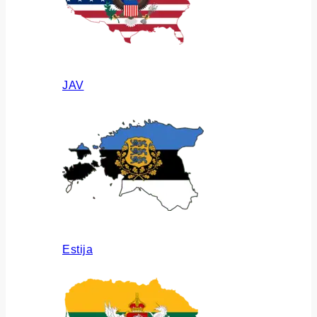
JAV
Estija