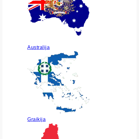
Australija
Graikija