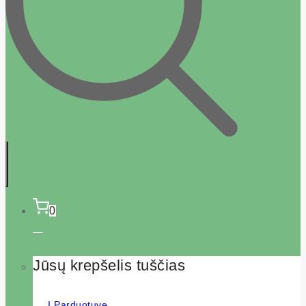
0
Jūsų krepšelis tuščias
Į Parduotuvę