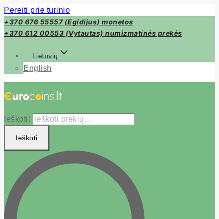
Pereiti prie turinio
+370 676 55557 (Egidijus) monetos
+370 612 00553 (Vytautas) numizmatinės prekės
Lietuvių
English
Ieškoti:
Ieškoti