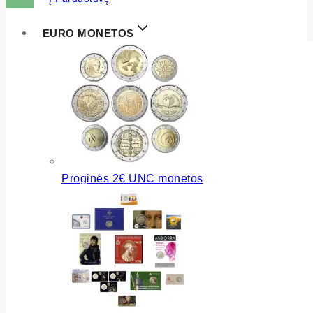
EURO MONETOS
Proginės 2€ UNC monetos