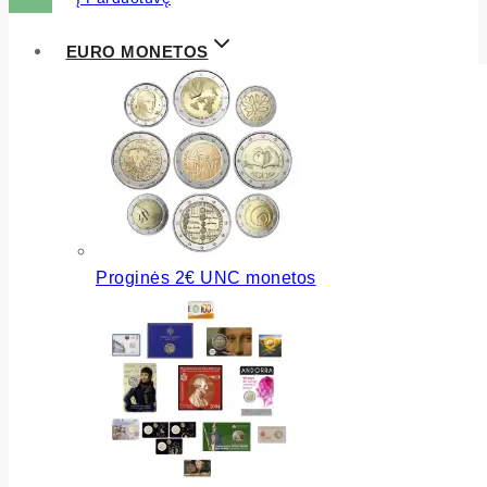
EURO MONETOS
Proginės 2€ UNC monetos