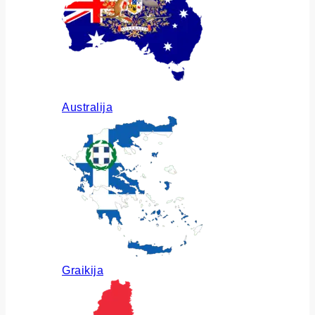
Australija
Graikija