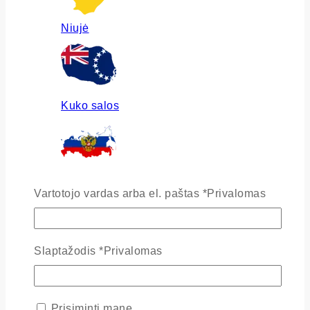
Niujė
Kuko salos
Rusija
Vartotojo vardas arba el. paštas
*
Privalomas
Slaptažodis
*
Privalomas
Ukraina
Prisiminti mane