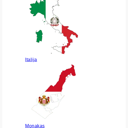
Italija
Monakas