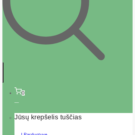
0
Jūsų krepšelis tuščias
Į Parduotuvę