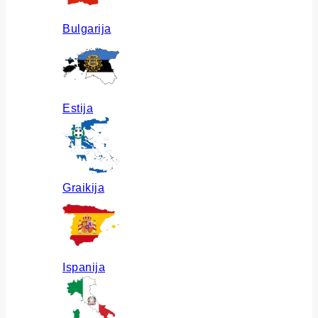
Bulgarija
Estija
Graikija
Ispanija