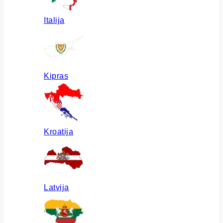
Italija
Kipras
Kroatija
Latvija