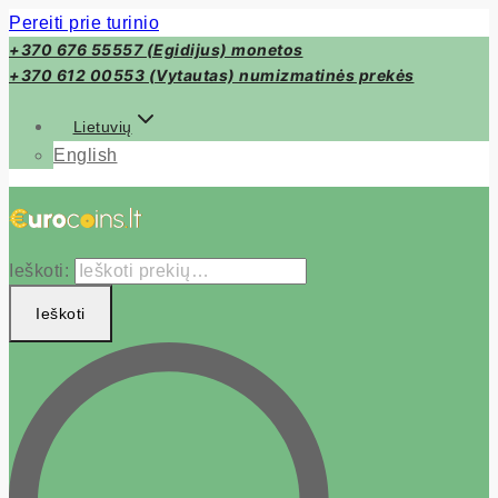
Pereiti prie turinio
+370 676 55557 (Egidijus) monetos
+370 612 00553 (Vytautas) numizmatinės prekės
Lietuvių
English
Ieškoti:
Ieškoti