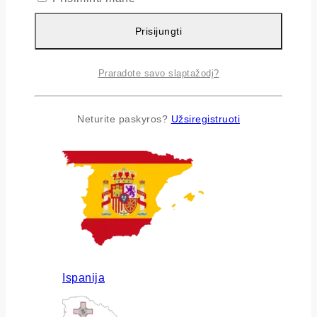
Prisijungti
Praradote savo slaptažodį?
Airija
Neturite paskyros?
Užsiregistruoti
Ispanija