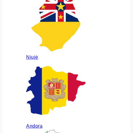
Niujė
Andora