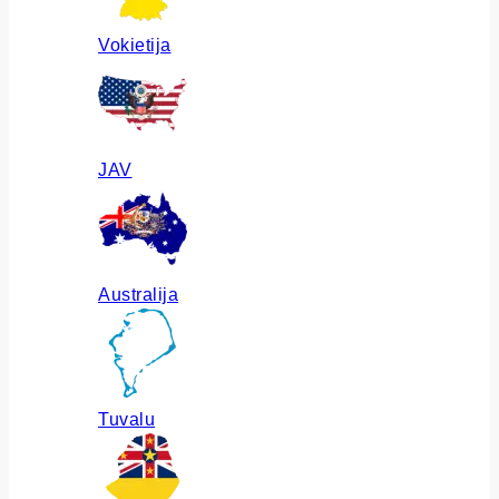
Vokietija
JAV
Australija
Tuvalu