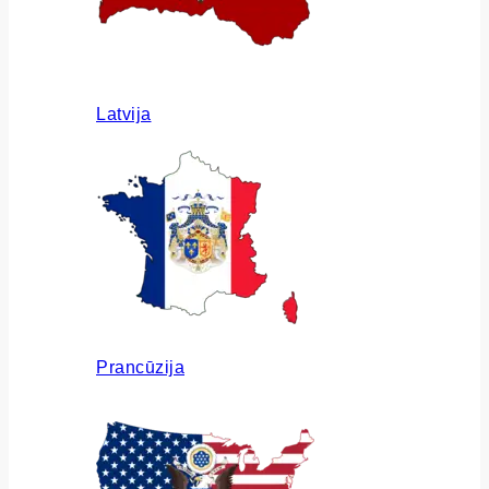
Latvija
Prancūzija