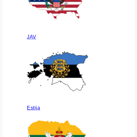
JAV
Estija