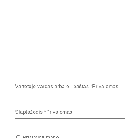
Vartotojo vardas arba el. paštas
*
Privalomas
Slaptažodis
*
Privalomas
Prisiminti mane