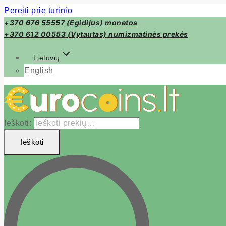
Pereiti prie turinio
+370 676 55557 (Egidijus) monetos
+370 612 00553 (Vytautas) numizmatinės prekės
Lietuvių
English
Ieškoti:
Ieškoti