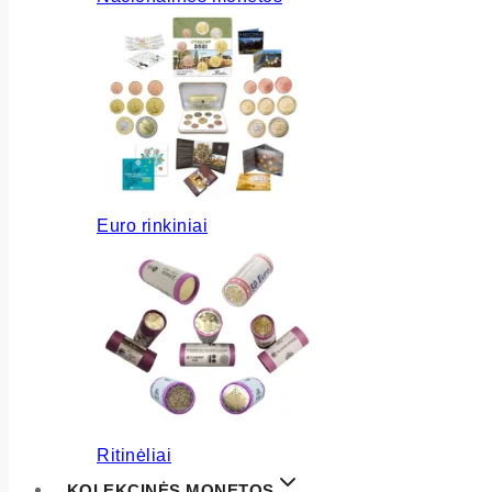
Euro rinkiniai
Ritinėliai
KOLEKCINĖS MONETOS