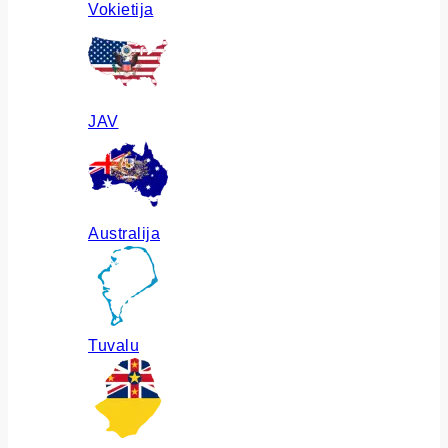
Vokietija
JAV
Australija
Tuvalu