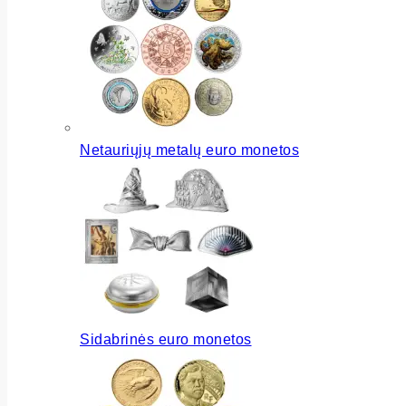
Netauriųjų metalų euro monetos
Sidabrinės euro monetos