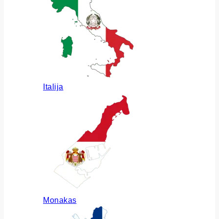
Italija
Monakas