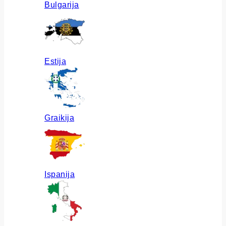
Bulgarija
Estija
Graikija
Ispanija