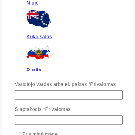
Niujė
Kuko salos
Rusija
Vartotojo vardas arba el. paštas
*
Privalomas
Ukraina
Slaptažodis
*
Privalomas
Prisiminti mane