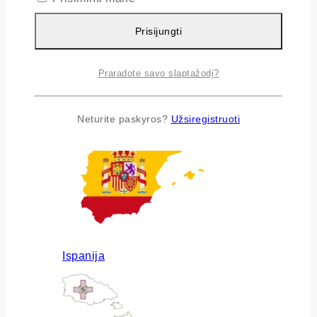
Prisijungti
Praradote savo slaptažodį?
Airija
Neturite paskyros?
Užsiregistruoti
Ispanija