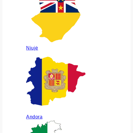
Niujė
Andora