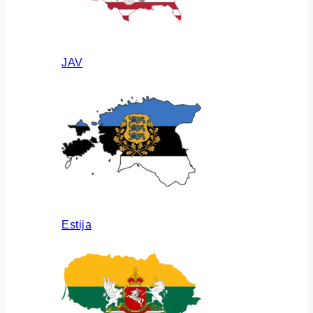
JAV
Estija