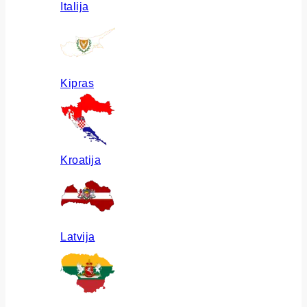
Italija
Kipras
Kroatija
Latvija