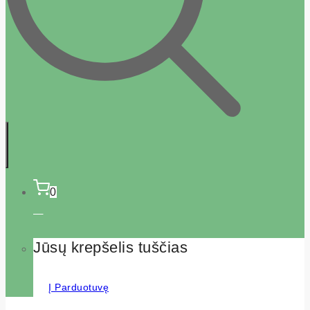
0
Jūsų krepšelis tuščias
Į Parduotuvę