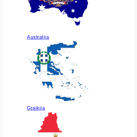
Australija
Graikija