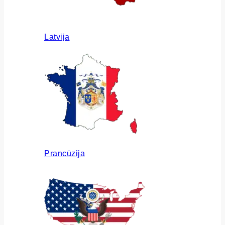
Latvija
Prancūzija