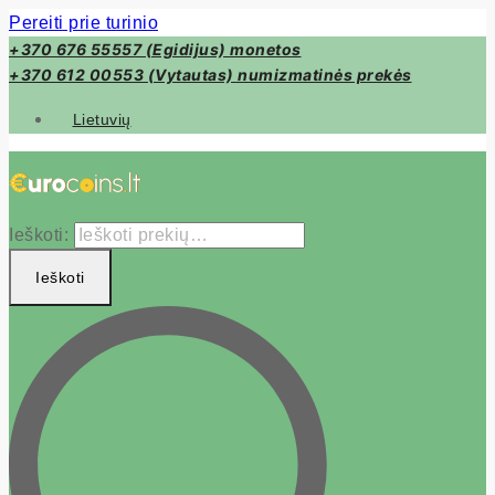
Pereiti prie turinio
+370 676 55557 (Egidijus) monetos
+370 612 00553 (Vytautas) numizmatinės prekės
Lietuvių
Ieškoti:
Ieškoti