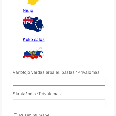
Niujė
Kuko salos
Rusija
Vartotojo vardas arba el. paštas
*
Privalomas
Slaptažodis
*
Privalomas
Ukraina
Prisiminti mane