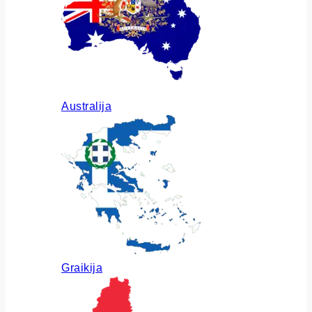
Australija
Graikija