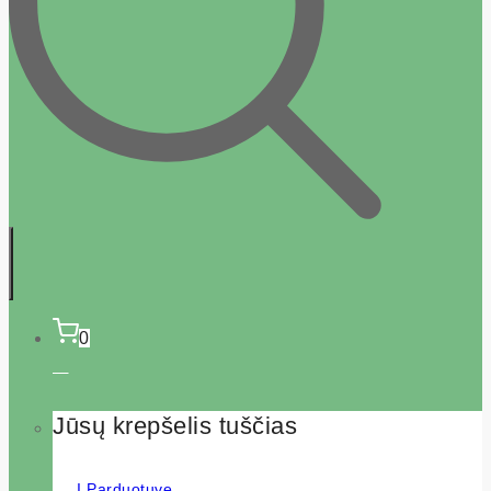
0
Jūsų krepšelis tuščias
Į Parduotuvę