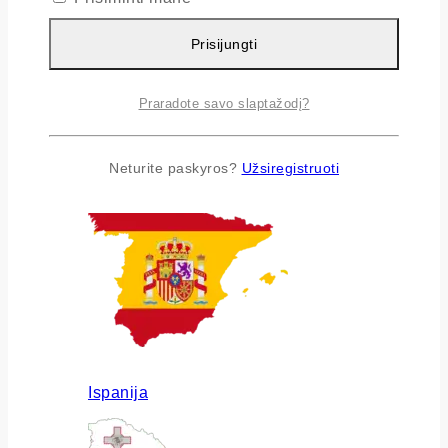
Prisijungti
Praradote savo slaptažodį?
Airija
Neturite paskyros?
Užsiregistruoti
Ispanija