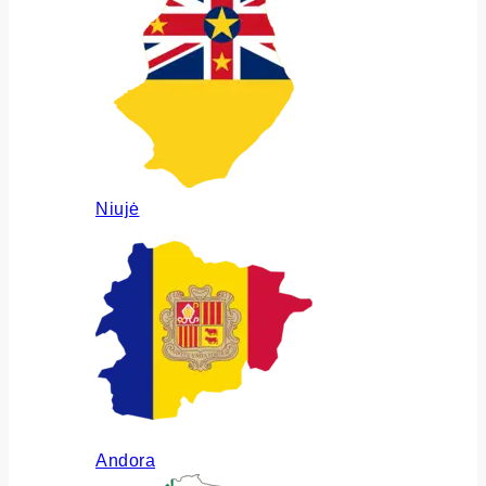
Niujė
Andora