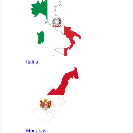
Italija
Monakas