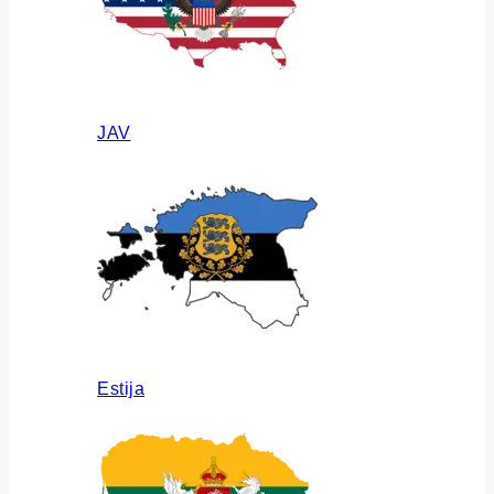
JAV
Estija