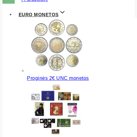
EURO MONETOS
Proginės 2€ UNC monetos