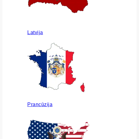
Latvija
Prancūzija