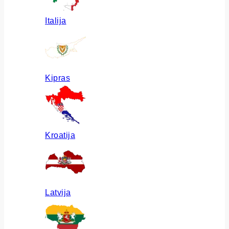
Italija
Kipras
Kroatija
Latvija