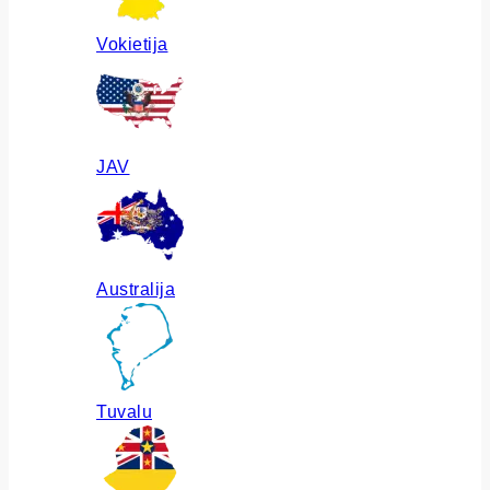
Vokietija
JAV
Australija
Tuvalu