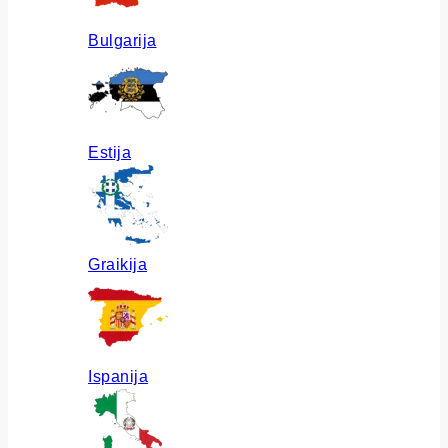
Bulgarija
Estija
Graikija
Ispanija