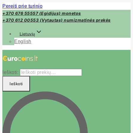
Pereiti prie turinio
+370 676 55557 (Egidijus) monetos
+370 612 00553 (Vytautas) numizmatinės prekės
Lietuvių
English
Ieškoti:
Ieškoti