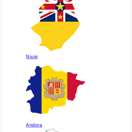
Niujė
Andora