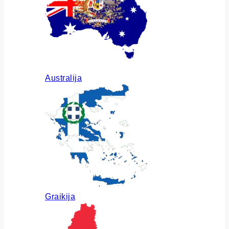
Australija
Graikija