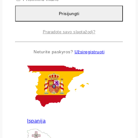
Prisijungti
Praradote savo slaptažodį?
Airija
Neturite paskyros?
Užsiregistruoti
Ispanija