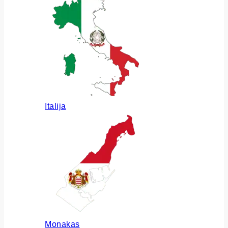
Italija
Monakas