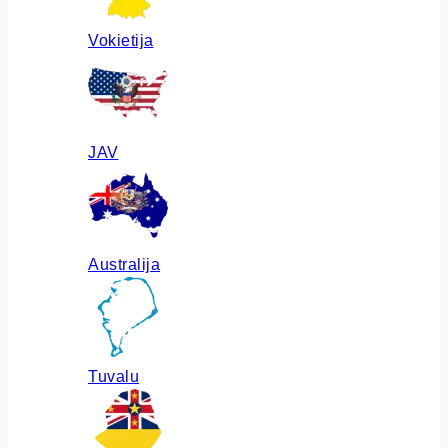
Vokietija
JAV
Australija
Tuvalu