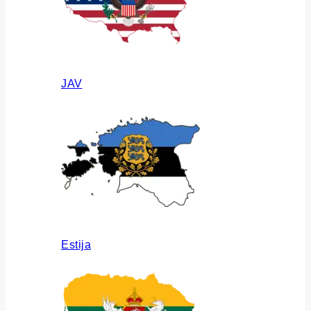
JAV
Estija