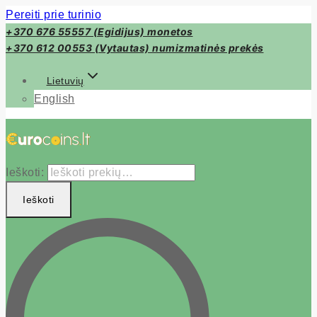
Pereiti prie turinio
+370 676 55557 (Egidijus) monetos
+370 612 00553 (Vytautas) numizmatinės prekės
Lietuvių
English
Ieškoti:
Ieškoti