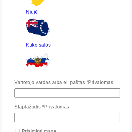
Niujė
Kuko salos
Rusija
Vartotojo vardas arba el. paštas
*
Privalomas
Slaptažodis
*
Privalomas
Ukraina
Prisiminti mane