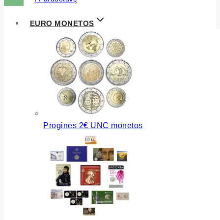
EURO MONETOS
Proginės 2€ UNC monetos