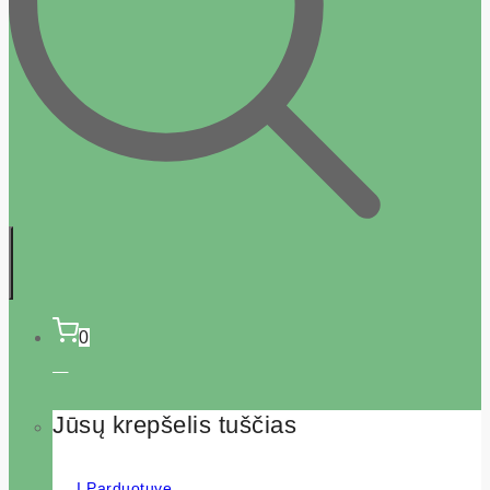
0
Jūsų krepšelis tuščias
Į Parduotuvę