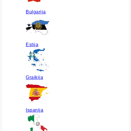
Bulgarija
Estija
Graikija
Ispanija