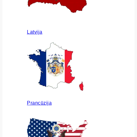
Latvija
Prancūzija