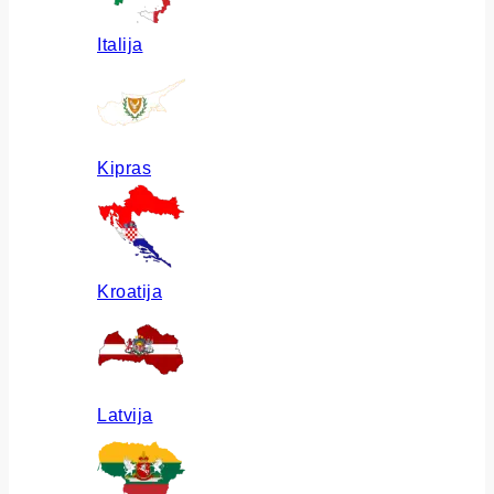
Italija
Kipras
Kroatija
Latvija