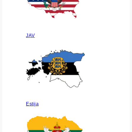
JAV
Estija