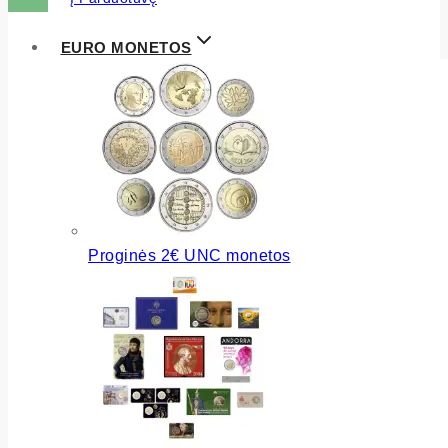
EURO MONETOS
Proginės 2€ UNC monetos