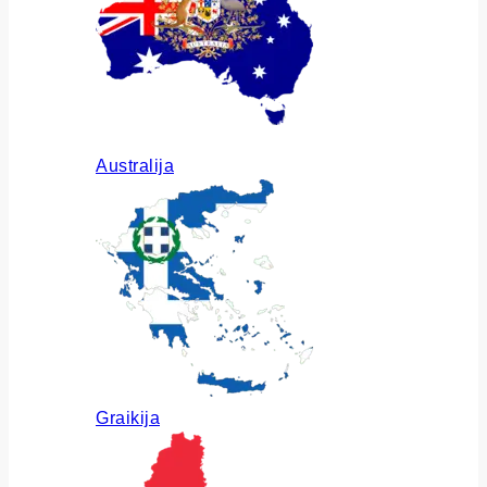
Australija
Graikija