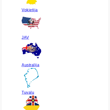
Vokietija
JAV
Australija
Tuvalu