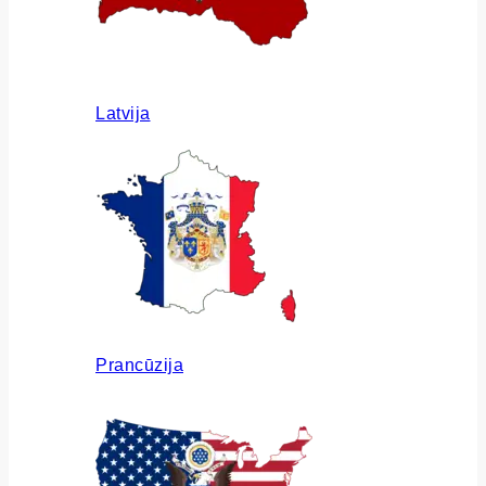
Latvija
Prancūzija