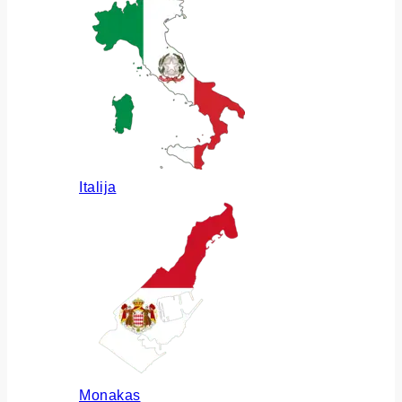
Italija
Monakas