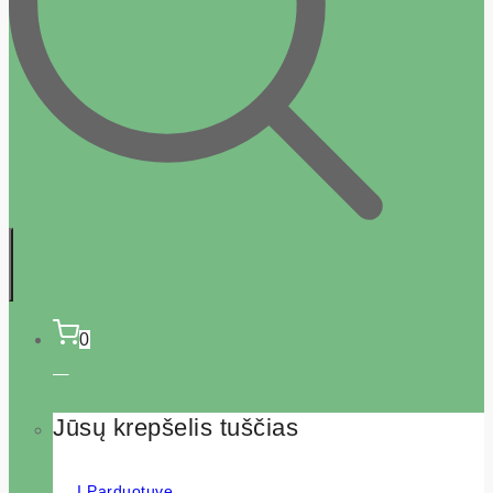
0
Jūsų krepšelis tuščias
Į Parduotuvę