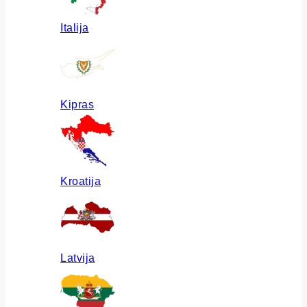
Italija
Kipras
Kroatija
Latvija