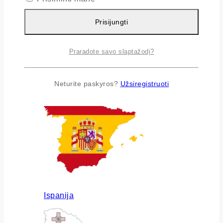
Prisijungti
Praradote savo slaptažodį?
Airija
Neturite paskyros?
Užsiregistruoti
Ispanija