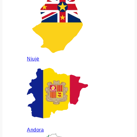
Niujė
Andora