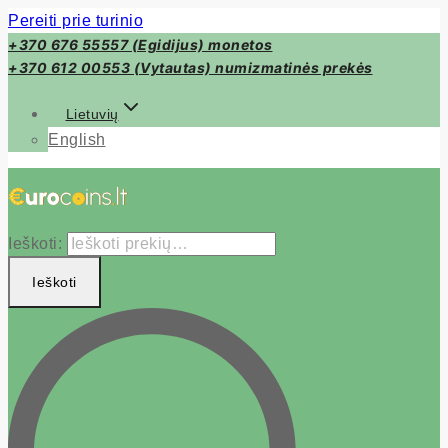
Pereiti prie turinio
+370 676 55557 (Egidijus) monetos
+370 612 00553 (Vytautas) numizmatinės prekės
Lietuvių
English
Ieškoti:
Ieškoti