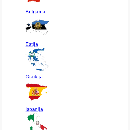
Bulgarija
Estija
Graikija
Ispanija