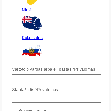
Niujė
Kuko salos
Rusija
Vartotojo vardas arba el. paštas
*
Privalomas
Slaptažodis
*
Privalomas
Ukraina
Prisiminti mane