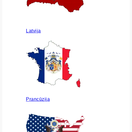
Latvija
Prancūzija