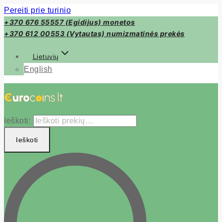
Pereiti prie turinio
+370 676 55557 (Egidijus) monetos
+370 612 00553 (Vytautas) numizmatinės prekės
Lietuvių
English
Ieškoti:
Ieškoti