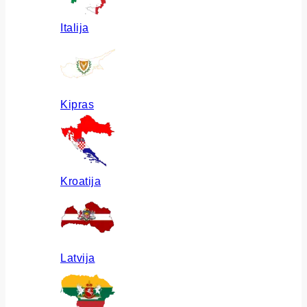
Italija
Kipras
Kroatija
Latvija