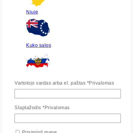
Niujė
Kuko salos
Rusija
Vartotojo vardas arba el. paštas
*
Privalomas
Slaptažodis
*
Privalomas
Ukraina
Prisiminti mane