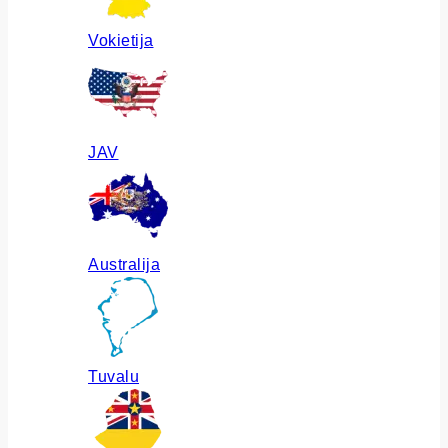
Vokietija
JAV
Australija
Tuvalu