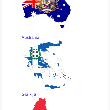
Australija
Graikija