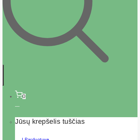
0
Jūsų krepšelis tuščias
Į Parduotuvę