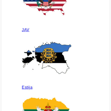
JAV
Estija