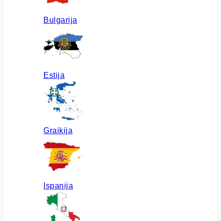
Bulgarija
Estija
Graikija
Ispanija