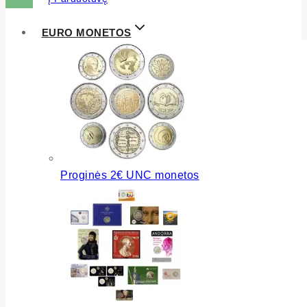
EURO MONETOS
Proginės 2€ UNC monetos