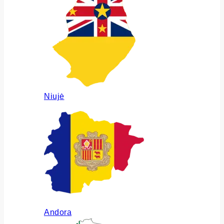
Niujė
Andora