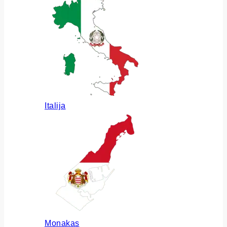
Italija
Monakas