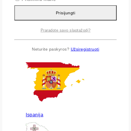
Prisijungti
Praradote savo slaptažodį?
Airija
Neturite paskyros?
Užsiregistruoti
Ispanija