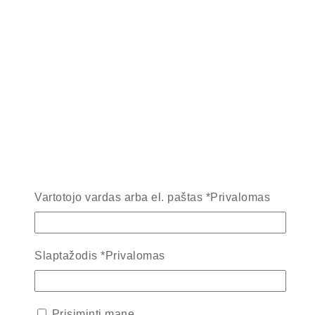
Vartotojo vardas arba el. paštas
*
Privalomas
Slaptažodis
*
Privalomas
Prisiminti mane