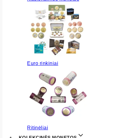
Euro rinkiniai
Ritinėliai
KOLEKCINĖS MONETOS