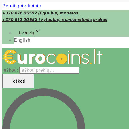
Pereiti prie turinio
+370 676 55557 (Egidijus) monetos
+370 612 00553 (Vytautas) numizmatinės prekės
Lietuvių
English
Ieškoti:
Ieškoti