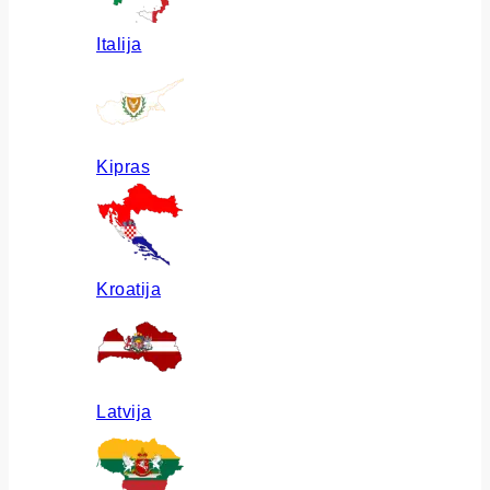
Italija
Kipras
Kroatija
Latvija