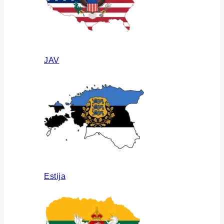
JAV
Estija