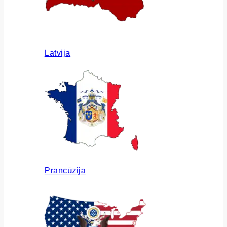
Latvija
Prancūzija