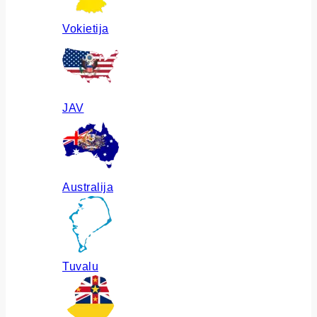
Vokietija
JAV
Australija
Tuvalu