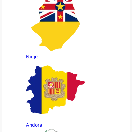
Niujė
Andora