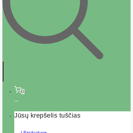
0
Jūsų krepšelis tuščias
Į Parduotuvę