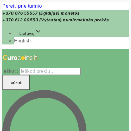
Pereiti prie turinio
+370 676 55557 (Egidijus) monetos
+370 612 00553 (Vytautas) numizmatinės prekės
Lietuvių
English
Ieškoti:
Ieškoti