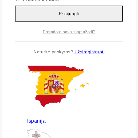
Prisijungti
Praradote savo slaptažodį?
Airija
Neturite paskyros?
Užsiregistruoti
Ispanija