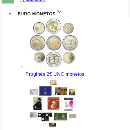
EURO MONETOS
Proginės 2€ UNC monetos