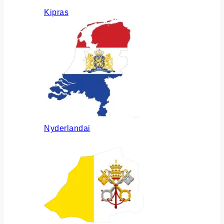
Kipras
Nyderlandai