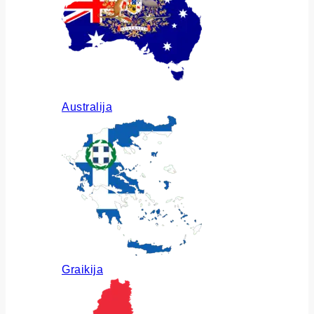
Australija
Graikija