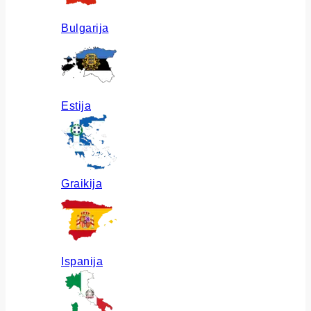
Bulgarija
Estija
Graikija
Ispanija