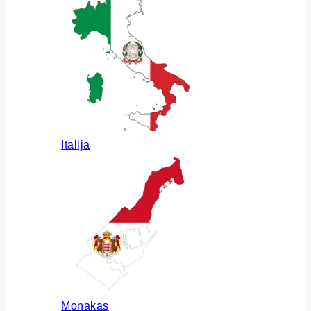
Italija
Monakas