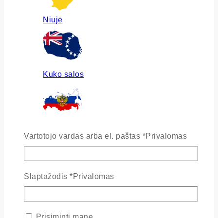
Niujė
Kuko salos
Rusija
Vartotojo vardas arba el. paštas
*
Privalomas
Slaptažodis
*
Privalomas
Ukraina
Prisiminti mane