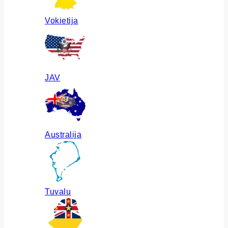
Vokietija
JAV
Australija
Tuvalu