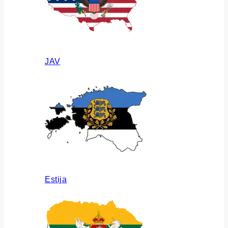
JAV
Estija