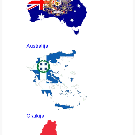
Australija
Graikija