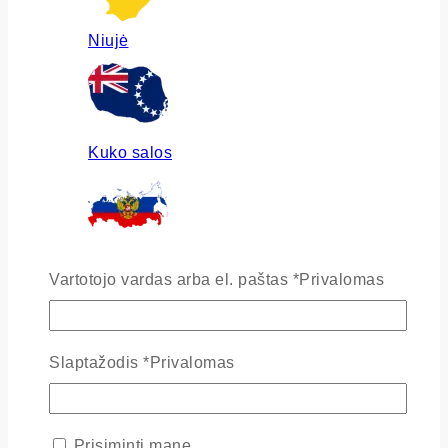
Niujė
Kuko salos
Rusija
Vartotojo vardas arba el. paštas
*
Privalomas
Slaptažodis
*
Privalomas
Ukraina
Prisiminti mane