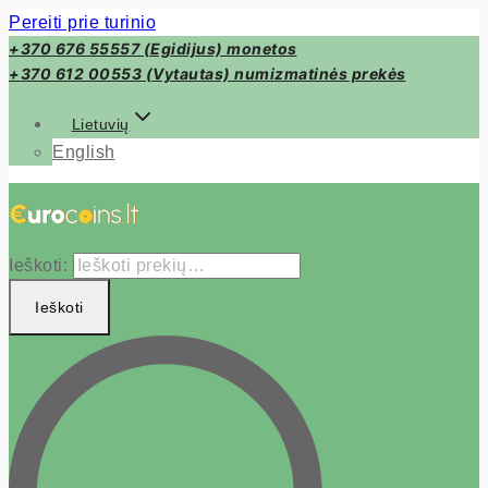
Pereiti prie turinio
+370 676 55557 (Egidijus) monetos
+370 612 00553 (Vytautas) numizmatinės prekės
Lietuvių
English
Ieškoti:
Ieškoti