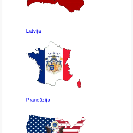
Latvija
Prancūzija