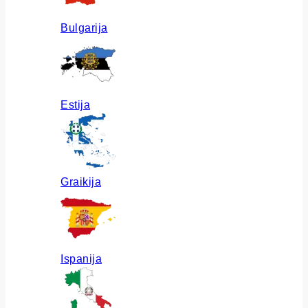
Bulgarija
Estija
Graikija
Ispanija