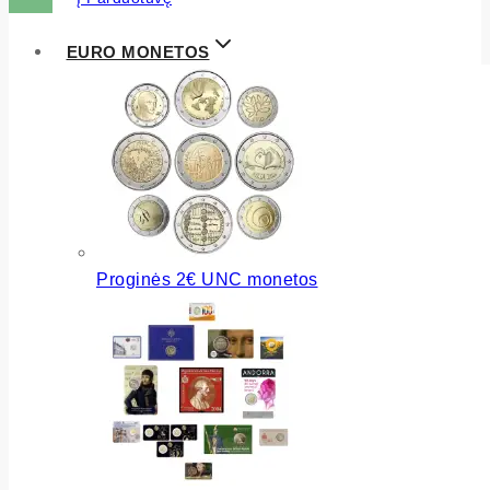
EURO MONETOS
Proginės 2€ UNC monetos