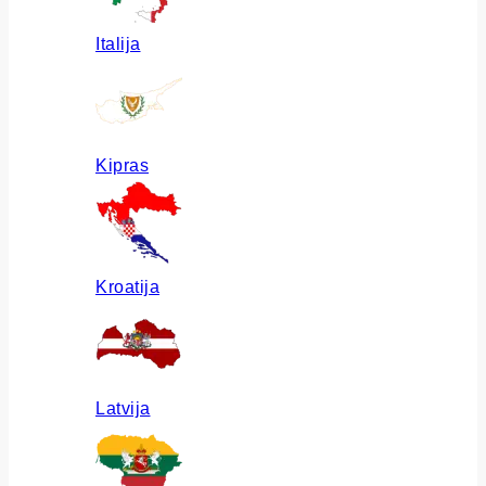
Italija
Kipras
Kroatija
Latvija