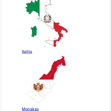
Italija
Monakas