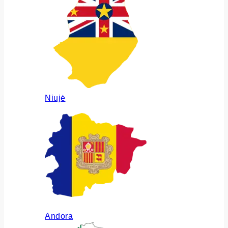
Niujė
Andora