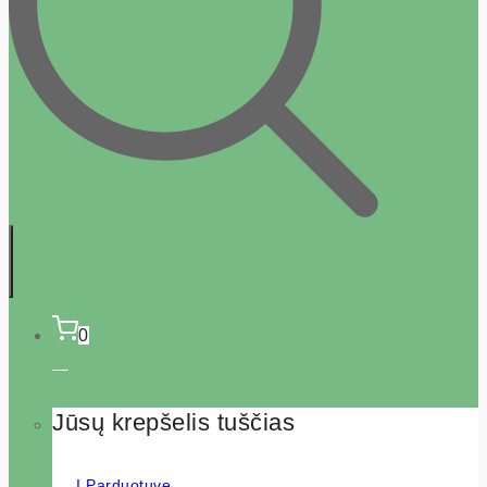
0
Jūsų krepšelis tuščias
Į Parduotuvę