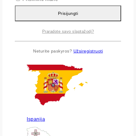
Prisijungti
Praradote savo slaptažodį?
Airija
Neturite paskyros?
Užsiregistruoti
Ispanija