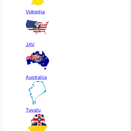
Vokietija
JAV
Australija
Tuvalu