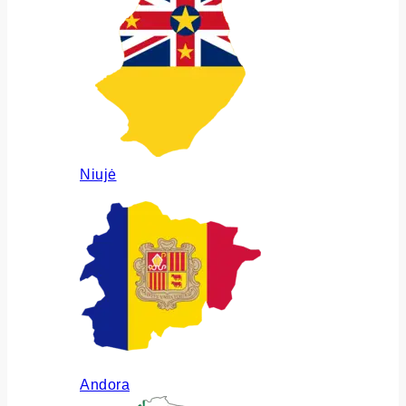
Niujė
Andora