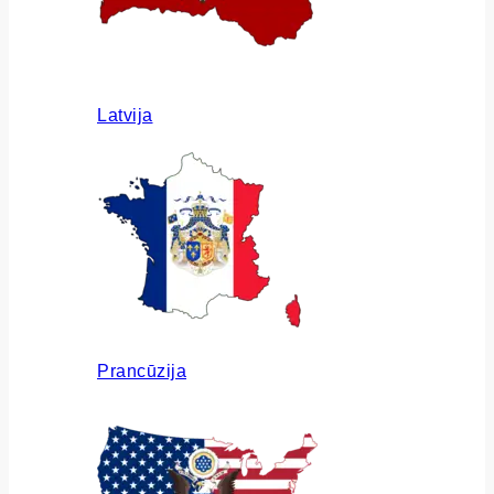
Latvija
Prancūzija