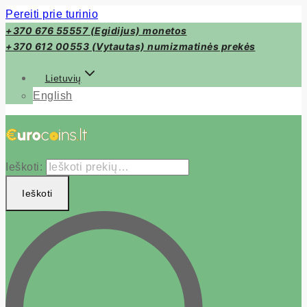
Pereiti prie turinio
+370 676 55557 (Egidijus) monetos
+370 612 00553 (Vytautas) numizmatinės prekės
Lietuvių
English
Ieškoti:
Ieškoti