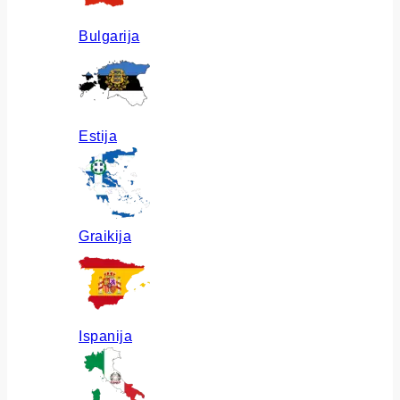
Bulgarija
Estija
Graikija
Ispanija