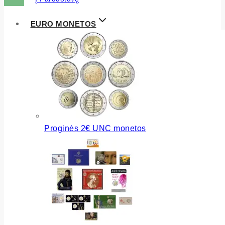
EURO MONETOS
Proginės 2€ UNC monetos