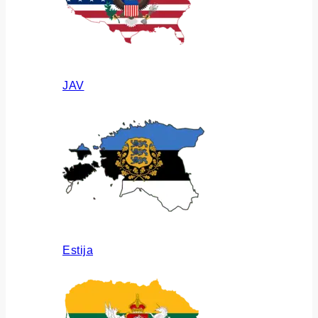
JAV
Estija