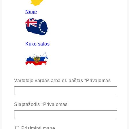
Niujė
Kuko salos
Rusija
Vartotojo vardas arba el. paštas
*
Privalomas
Slaptažodis
*
Privalomas
Ukraina
Prisiminti mane