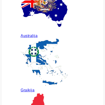
Australija
Graikija