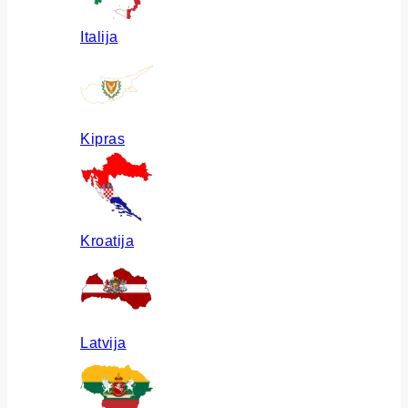
Italija
Kipras
Kroatija
Latvija