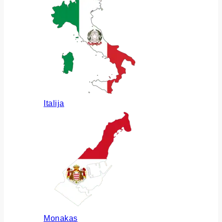
Italija
Monakas