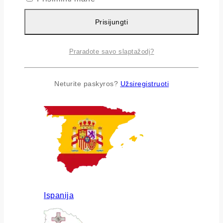
Prisijungti
Praradote savo slaptažodį?
Airija
Neturite paskyros?
Užsiregistruoti
Ispanija