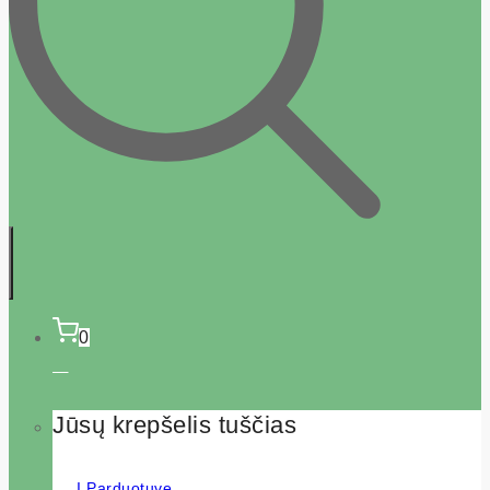
0
Jūsų krepšelis tuščias
Į Parduotuvę