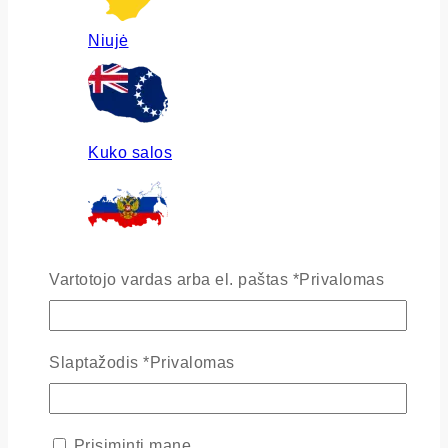
Niujė
Kuko salos
Rusija
Vartotojo vardas arba el. paštas
*
Privalomas
Slaptažodis
*
Privalomas
Ukraina
Prisiminti mane