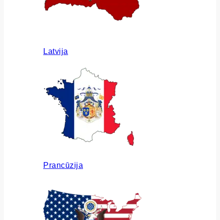
Latvija
Prancūzija