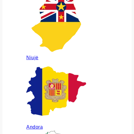
Niujė
Andora