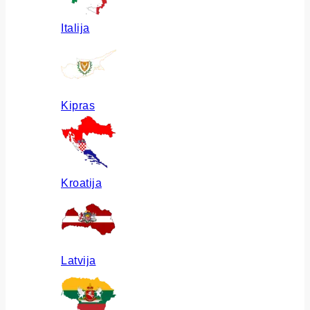
Italija
Kipras
Kroatija
Latvija