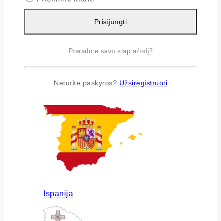
Prisijungti
Praradote savo slaptažodį?
Airija
Neturite paskyros?
Užsiregistruoti
Ispanija