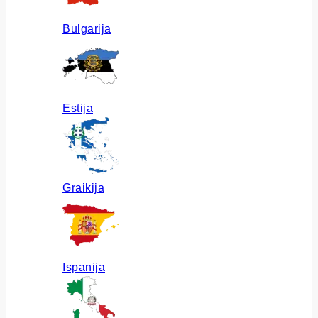
Bulgarija
Estija
Graikija
Ispanija