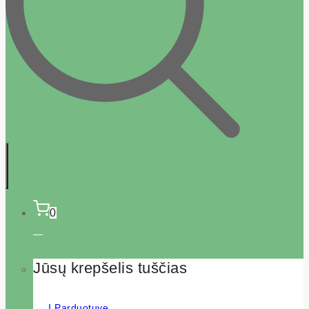
0
Jūsų krepšelis tuščias
Į Parduotuvę