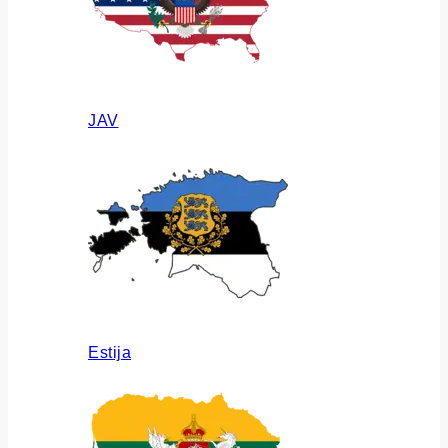
JAV
Estija