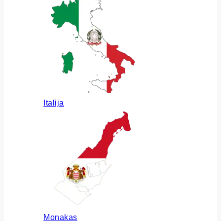
Italija
Monakas