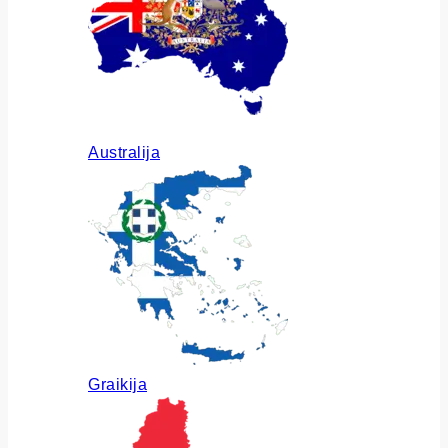
Australija
Graikija