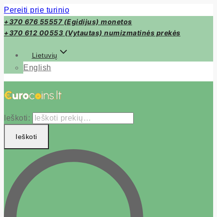
Pereiti prie turinio
+370 676 55557 (Egidijus) monetos
+370 612 00553 (Vytautas) numizmatinės prekės
Lietuvių
English
Ieškoti:
Ieškoti