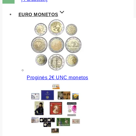
EURO MONETOS
Proginės 2€ UNC monetos