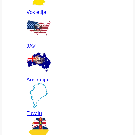
Vokietija
JAV
Australija
Tuvalu