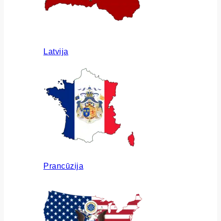
Latvija
Prancūzija