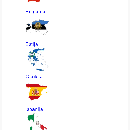
Bulgarija
Estija
Graikija
Ispanija