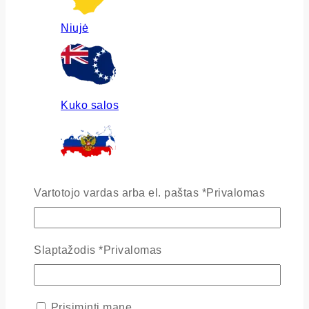
Niujė
Kuko salos
Rusija
Vartotojo vardas arba el. paštas
*
Privalomas
Slaptažodis
*
Privalomas
Ukraina
Prisiminti mane