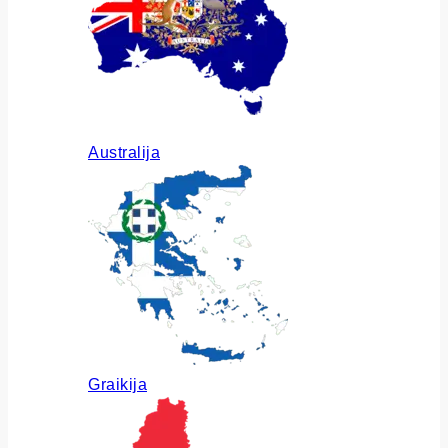
Australija
Graikija