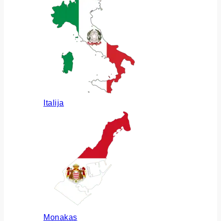
Italija
Monakas