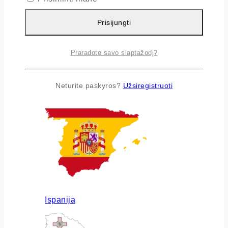
Prisijungti
Praradote savo slaptažodį?
Airija
Neturite paskyros?
Užsiregistruoti
Ispanija