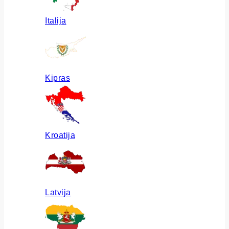
Italija
Kipras
Kroatija
Latvija