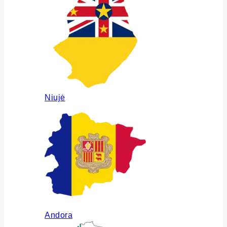
Niujė
Andora