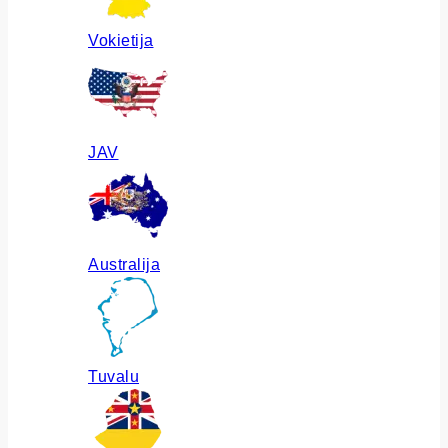
Vokietija
JAV
Australija
Tuvalu