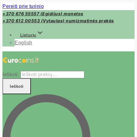
Pereiti prie turinio
+370 676 55557 (Egidijus) monetos
+370 612 00553 (Vytautas) numizmatinės prekės
Lietuvių
English
Ieškoti:
Ieškoti