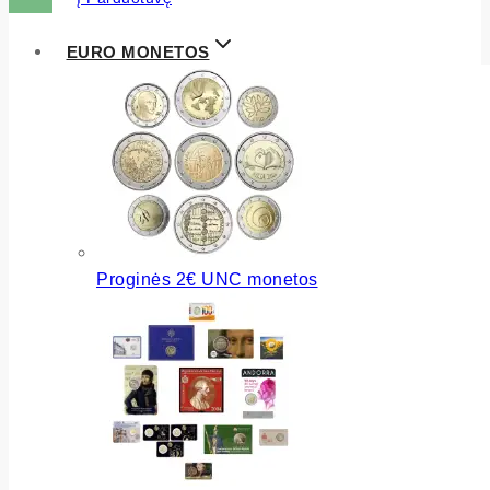
EURO MONETOS
Proginės 2€ UNC monetos