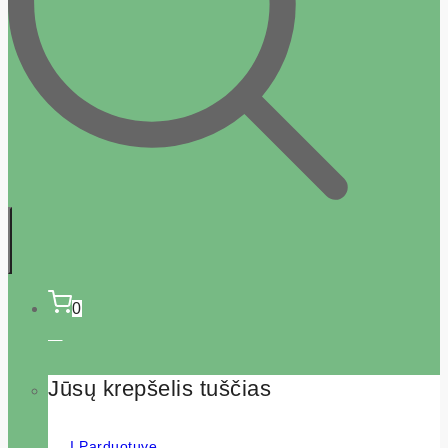
0
Jūsų krepšelis tuščias
Į Parduotuvę