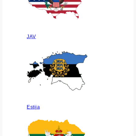
JAV
Estija