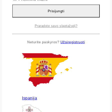
Prisijungti
Praradote savo slaptažodį?
Airija
Neturite paskyros?
Užsiregistruoti
Ispanija