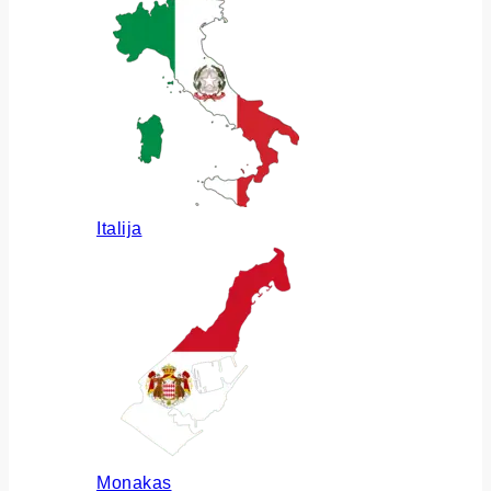
Italija
Monakas