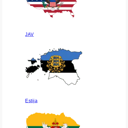
JAV
Estija