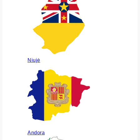
Niujė
Andora