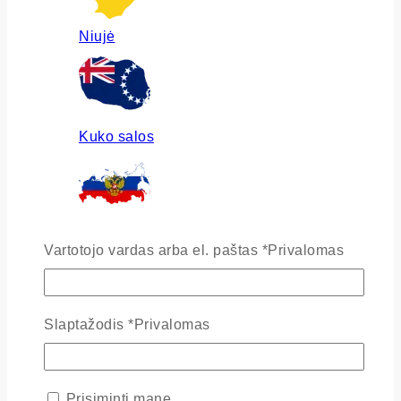
Niujė
Kuko salos
Rusija
Vartotojo vardas arba el. paštas
*
Privalomas
Slaptažodis
*
Privalomas
Ukraina
Prisiminti mane