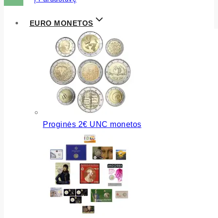
EURO MONETOS
Proginės 2€ UNC monetos