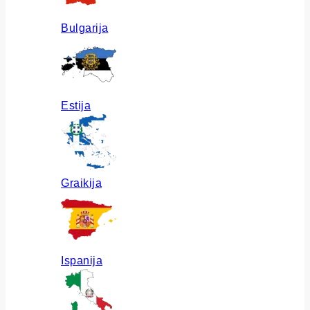
Bulgarija
Estija
Graikija
Ispanija