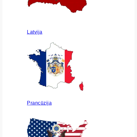
Latvija
Prancūzija