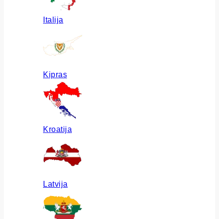
Italija
Kipras
Kroatija
Latvija