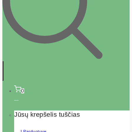
0
Jūsų krepšelis tuščias
Į Parduotuvę