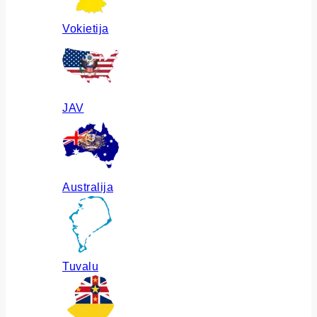
Vokietija
JAV
Australija
Tuvalu