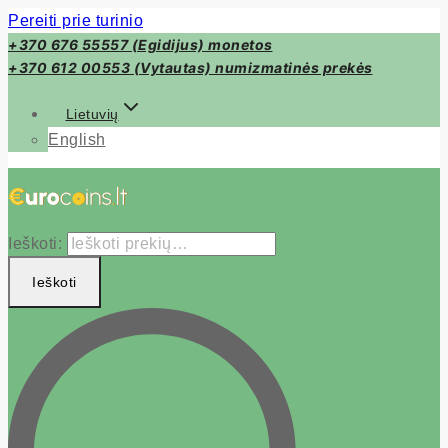
Pereiti prie turinio
+370 676 55557 (Egidijus) monetos
+370 612 00553 (Vytautas) numizmatinės prekės
Lietuvių
English
Ieškoti:
Ieškoti