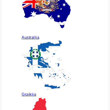
Australija
Graikija