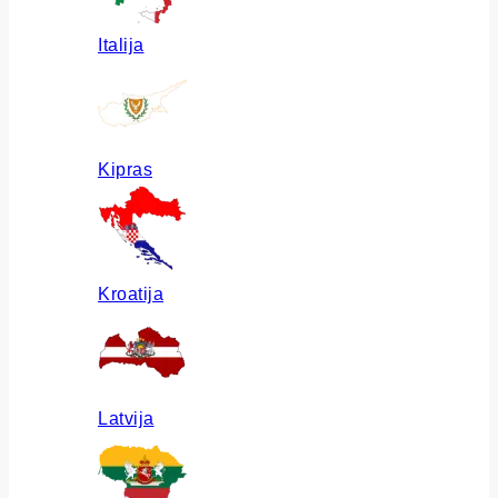
Italija
Kipras
Kroatija
Latvija