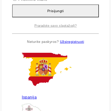
Prisijungti
Praradote savo slaptažodį?
Airija
Neturite paskyros?
Užsiregistruoti
Ispanija