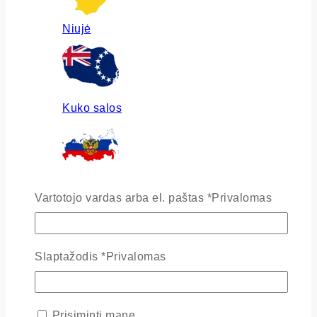
Niujė
Kuko salos
Rusija
Vartotojo vardas arba el. paštas
*
Privalomas
Slaptažodis
*
Privalomas
Ukraina
Prisiminti mane