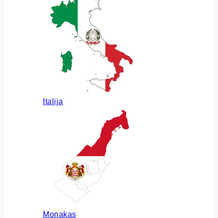
Italija
Monakas