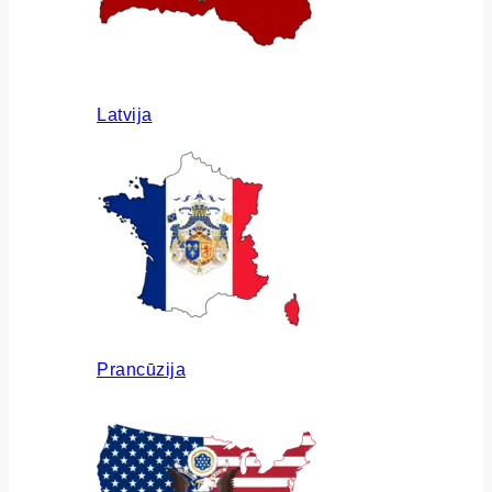
Latvija
Prancūzija