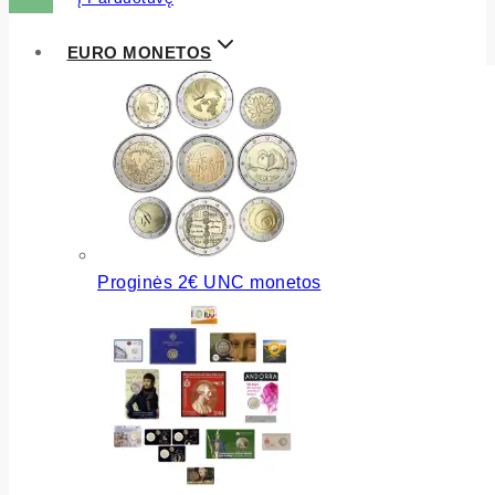
EURO MONETOS
Proginės 2€ UNC monetos