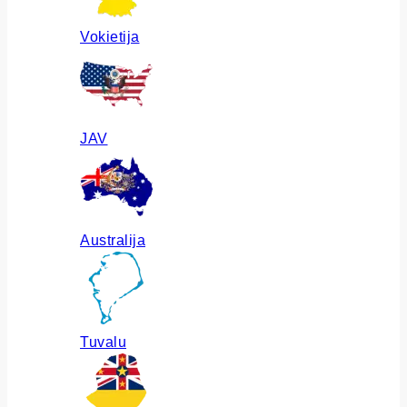
Vokietija
JAV
Australija
Tuvalu