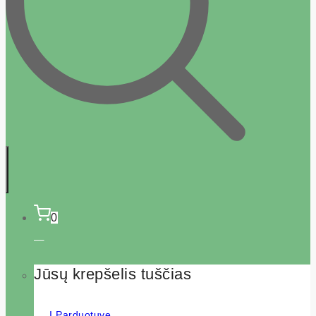
0
Jūsų krepšelis tuščias
Į Parduotuvę