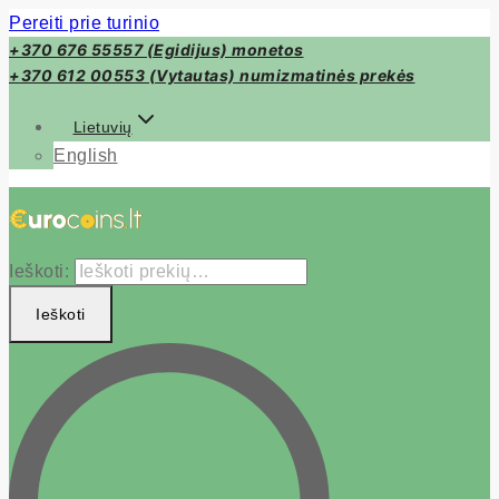
Pereiti prie turinio
+370 676 55557 (Egidijus) monetos
+370 612 00553 (Vytautas) numizmatinės prekės
Lietuvių
English
Ieškoti:
Ieškoti