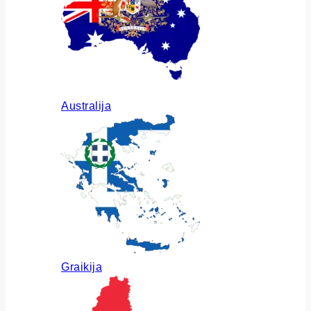
Australija
Graikija