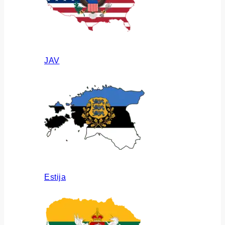
JAV
Estija