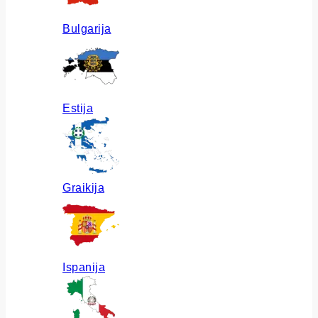
Bulgarija
Estija
Graikija
Ispanija