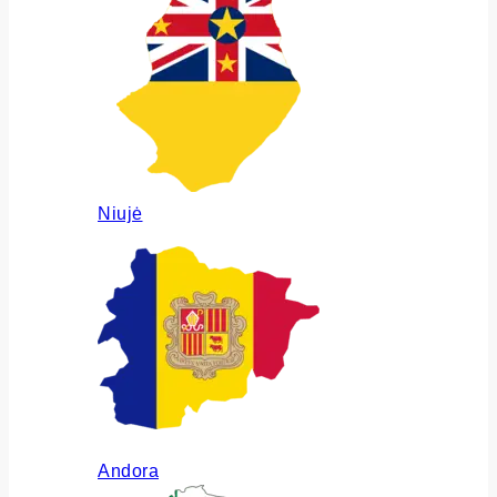
Niujė
Andora