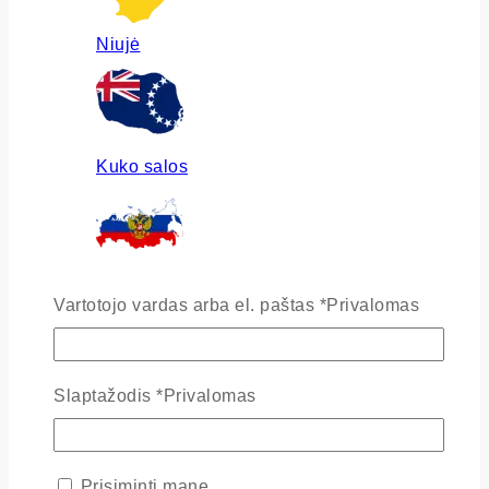
Niujė
Kuko salos
Rusija
Vartotojo vardas arba el. paštas
*
Privalomas
Slaptažodis
*
Privalomas
Ukraina
Prisiminti mane