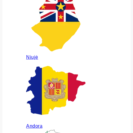
Niujė
Andora