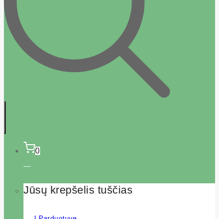
0
Jūsų krepšelis tuščias
Į Parduotuvę