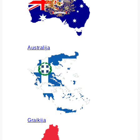
Australija
Graikija