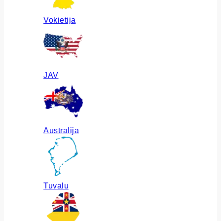
Vokietija
JAV
Australija
Tuvalu