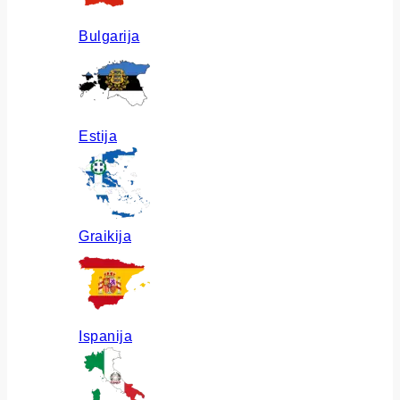
Bulgarija
Estija
Graikija
Ispanija