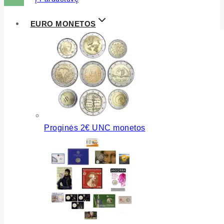
EURO MONETOS
Proginės 2€ UNC monetos