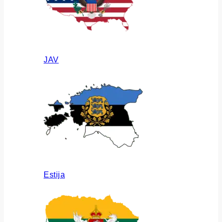
JAV
Estija