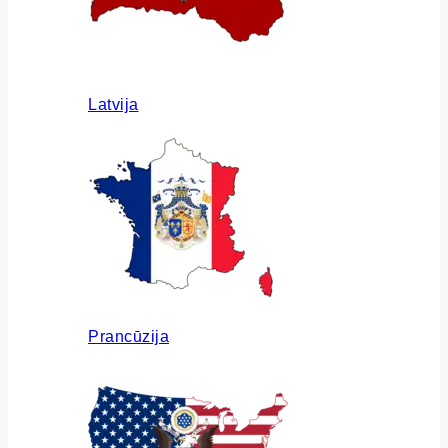
Latvija
Prancūzija