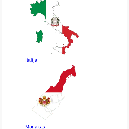
Italija
Monakas