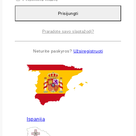
Prisijungti
Praradote savo slaptažodį?
Airija
Neturite paskyros?
Užsiregistruoti
Ispanija