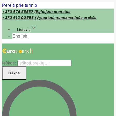
Pereiti prie turinio
+370 676 55557 (Egidijus) monetos
+370 612 00553 (Vytautas) numizmatinės prekės
Lietuvių
English
Ieškoti:
Ieškoti