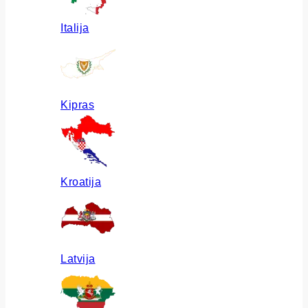
Italija
Kipras
Kroatija
Latvija