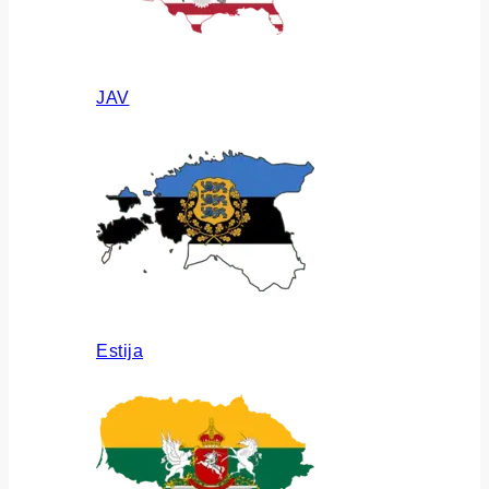
JAV
Estija