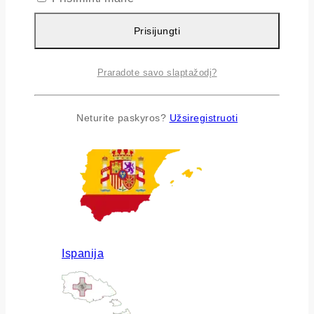
Prisijungti
Praradote savo slaptažodį?
Airija
Neturite paskyros?
Užsiregistruoti
Ispanija