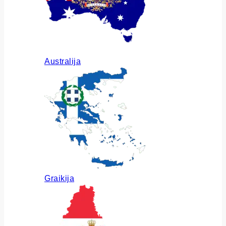
Australija
Graikija